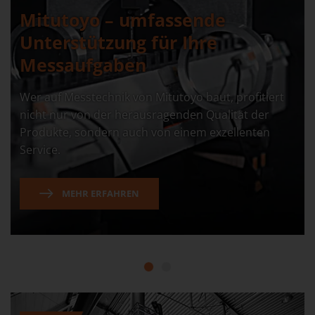
Mitutoyo – umfassende
Unterstützung für Ihre
Messaufgaben
Wer auf Messtechnik von Mitutoyo baut, profitiert
nicht nur von der herausragenden Qualität der
Produkte, sondern auch von einem exzellenten
Service.
MEHR ERFAHREN
1
2