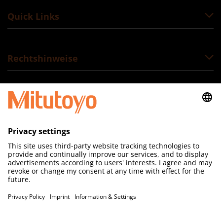
Quick Links
Rechtshinweise
Folgen Sie uns
Mitutoyo (Schweiz) AG
Steinackerstrasse 35
CH-8902 Urdorf