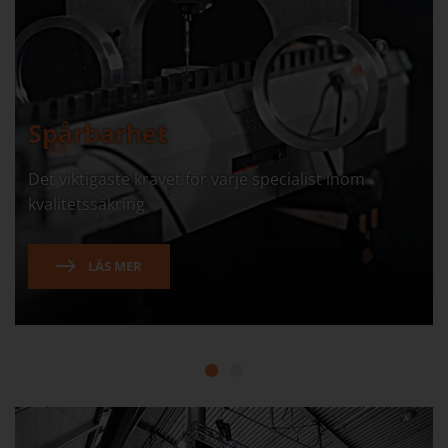
Spårbarhet
Det viktigaste kravet för varje specialist inom
kvalitetssäkring
LÄS MER
1
2