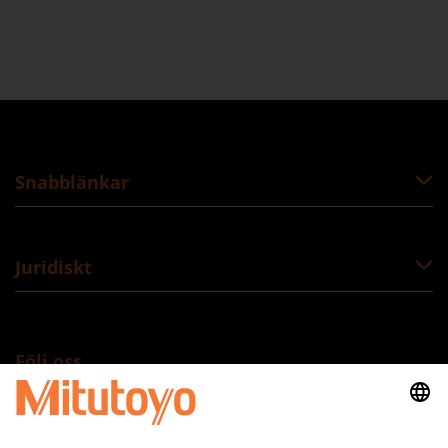
Snabblänkar
Juridiskt
Följ oss