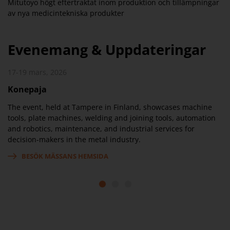
Mitutoyo högt eftertraktat inom produktion och tillämpningar
av nya medicintekniska produkter
Evenemang & Uppdateringar
17-19 mars, 2026
19
Konepaja
E
,
The event, held at Tampere in Finland, showcases machine
De
ell
tools, plate machines, welding and joining tools, automation
ve
and robotics, maintenance, and industrial services for
mä
decision-makers in the metal industry.
BESÖK MÄSSANS HEMSIDA
1
2
3