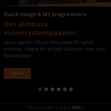
Quick Image & M3 programvara
Det ultimata
visionsystempaketet
Spara upp till 23% på detta paket för optisk
mätning - skapat för att lyfta kvaliteten över dina
förväntningar.
LÄS MER
1
2
3
4
5
6