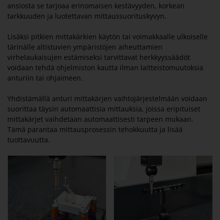
ansiosta se tarjoaa erinomaisen kestävyyden, korkean
tarkkuuden ja luotettavan mittaussuorituskyvyn.
Lisäksi pitkien mittakärkien käytön tai voimakkaalle ulkoiselle
tärinälle altistuvien ympäristöjen aiheuttamien
virhelaukaisujen estämiseksi tarvittavat herkkyyssäädöt
voidaan tehdä ohjelmiston kautta ilman laitteistomuutoksia
anturiin tai ohjaimeen.
Yhdistämällä anturi mittakärjen vaihtojärjestelmään voidaan
suorittaa täysin automaattisia mittauksia, joissa eripituiset
mittakärjet vaihdetaan automaattisesti tarpeen mukaan.
Tämä parantaa mittausprosessin tehokkuutta ja lisää
tuottavuutta.