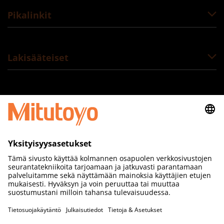
Pikalinkit
Lakisääteiset
Seuraa meitä
Mitutoyo Scandinavia AB Finnish Branch
Autokeskuksentie 16B,
33960 Pirkkala