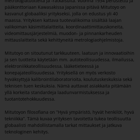
metrologiatuotteita ja -ratkaisuita. Vuonna 1934 perustettu ja
pääkonttoriaan Kawasakissa Japanissa pitävä Mitutoyo on
kasvanut globaaliksi yritykseksi, jolla on edustus yli 40
maassa. Yrityksen kattava tuotevalikoima sisältää laajan
valikoiman käsimittalaitteita, koordinaattimittauskoneita,
videomittausjärjestelmiä, muodon- ja pinnankarheuden
mittauslaitteita sekä kehittyneitä metrologiaohjelmistoja.
Mitutoyo on sitoutunut tarkkuuteen, laatuun ja innovaatioihin
ja sen tuotteita käytetään mm. autoteollisuudessa, ilmailussa,
elektroniikkateollisuudessa, lääketieteessä ja
konepajateollisuudessa. Yrityksellä on myös verkosto
hyväksyttyjä kalibrointilaboratorioita, koulutuskeskuksia sekä
teknisen tuen keskuksia. Nämä auttavat asiakkaita pitämään
yllä korkeita standardeja laadunvarmistuksessa ja
tuotantotehokkuudessa.
Mitutoyon filosofiana on ”Hyvä ympäristö, hyvät henkilöt, hyvä
tekniikka”. Tämä kuvaa yrityksen tavoitetta tukea teollisuutta
globaalisti mahdollistamalla tarkat mittaukset ja jatkuva
teknologinen kehitys.