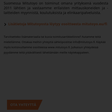
Suomessa Mitutoyo on toiminut omana yrityksenä vuodesta
2011 lähtien ja vastaamme erilaisten mittauskoneiden ja -
laitteiden myynnistä, koulutuksista ja elinkaaripalveluista.
Lisätietoja Mitutoyosta löytyy osoitteesta
mitutoyo.eu/fi
Tarvitsetteko lisämateriaalia tai kuvia toimitusartikkeliinne? Autamme teitä
mielellämme. Ottakaa meihin yhteyttä sähköpostitse info@mitutoyo.fi. Käykää
myös kotisivuillamme osoitteessa www.mitutoyo.fi. Julkaisun yhteydessä
pyydämme teitä ystävällisesti lähettämään meille näytekappaleen.
OTA YHTEYTTÄ