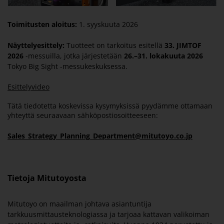
Toimitusten aloitus:
1. syyskuuta 2026
Näyttelyesittely:
Tuotteet on tarkoitus esitellä
33. JIMTOF
2026
-messuilla, jotka järjestetään
26.–31. lokakuuta 2026
Tokyo Big Sight -messukeskuksessa.
Esittelyvideo
Tätä tiedotetta koskevissa kysymyksissä pyydämme ottamaan
yhteyttä seuraavaan sähköpostiosoitteeseen:
Sales_Strategy_Planning_Department@mitutoyo.co.jp
Tietoja Mitutoyosta
Mitutoyo on maailman johtava asiantuntija
tarkkuusmittausteknologiassa ja tarjoaa kattavan valikoiman