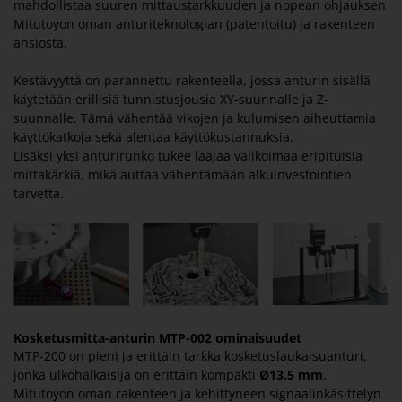
mahdollistaa suuren mittaustarkkuuden ja nopean ohjauksen
Mitutoyon oman anturiteknologian (patentoitu) ja rakenteen
ansiosta.
Kestävyyttä on parannettu rakenteella, jossa anturin sisällä
käytetään erillisiä tunnistusjousia XY-suunnalle ja Z-
suunnalle. Tämä vähentää vikojen ja kulumisen aiheuttamia
käyttökatkoja sekä alentaa käyttökustannuksia.
Lisäksi yksi anturirunko tukee laajaa valikoimaa eripituisia
mittakärkiä, mikä auttaa vähentämään alkuinvestointien
tarvetta.
Kosketusmitta-anturin MTP-002 ominaisuudet
MTP-200 on pieni ja erittäin tarkka kosketuslaukaisuanturi,
jonka ulkohalkaisija on erittäin kompakti
Ø13,5 mm
.
Mitutoyon oman rakenteen ja kehittyneen signaalinkäsittelyn