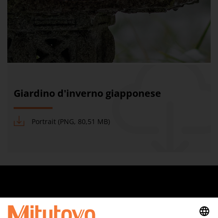
Giardino d'inverno giapponese
Portrait (PNG, 80,51 MB)
Quick Links