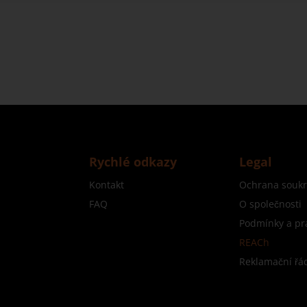
Rychlé odkazy
Legal
Kontakt
Ochrana souk
FAQ
O společnosti
Podmínky a pr
REACh
Reklamační řá