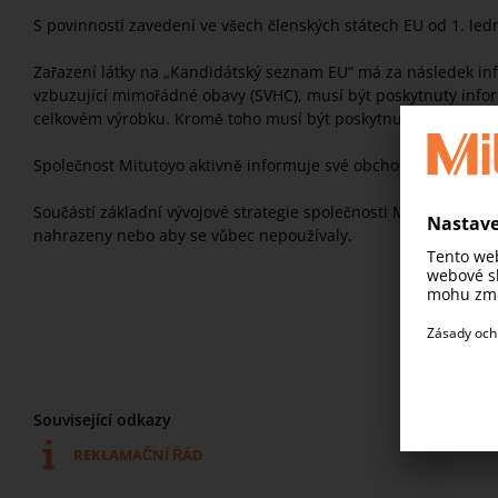
S povinností zavedení ve všech členských státech EU od 1. led
Zařazení látky na „Kandidátský seznam EU“ má za následek inf
vzbuzující mimořádné obavy (SVHC), musí být poskytnuty informa
celkovém výrobku. Kromě toho musí být poskytnuty dostatečné
Společnost Mitutoyo aktivně informuje své obchodní zákazníky 
Součástí základní vývojové strategie společnosti Mitutoyo je s
nahrazeny nebo aby se vůbec nepoužívaly.
Související odkazy
REKLAMAČNÍ ŘÁD