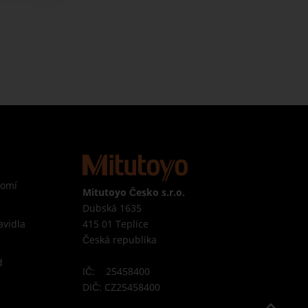
romí
Mitutoyo Česko s.r.o.
Dubská 1635
415 01 Teplice
avidla
Česká republika
d
IČ: 25458400
DIČ: CZ25458400