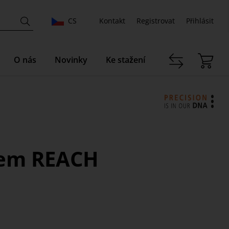
CS
Kontakt
Registrovat
Přihlásit
O nás
Novinky
Ke stažení
émem REACH