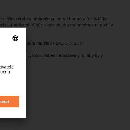
 dílčím výrobku překročena limitní hodnota 0,1 % látky
 odst. 1 nařízení REACH - bez ohledu na hmotnostní podíl v
.
a povinnost podle nařízení REACH, čl. 33 (1).
ezpečnosti do výrobků vůbec nedostávaly, tj. aby byly