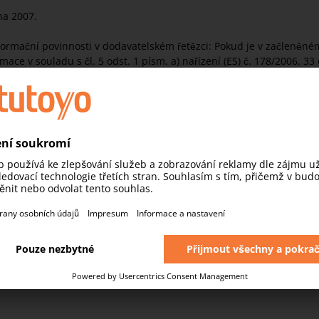
na 2007.
ormační povinnosti v dodavatelském řetězci: Pokud je v začleněném
ce v souladu s čl. 5 odst. 1 písm. a) nařízení (ES) č. 178/2006. 33
 informace, aby příjemci výrobků mohli výrobek bezpečně používat
v případě, pokud by výrobek obsahoval látku (SVHC), aby tím splnil
amozřejmě i to, aby se nebezpečné látky nebo látky podezřelé z neb