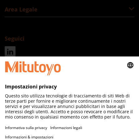
Area Legale
Seguici
Indirizzo
Mitutoyo Italiana S.r.l. a socio unico
Corso Europa 7
20045 Lainate
Milano
Tel.:
+39 02.93578.1