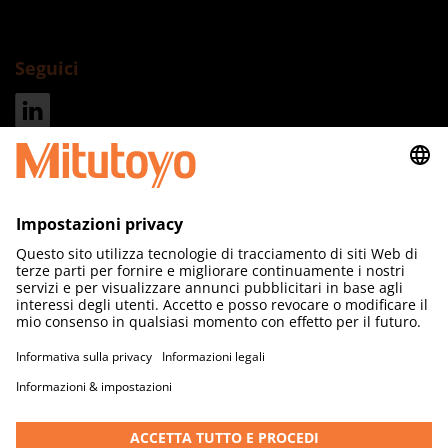
Seguici
Indirizzo
Mitutoyo Italiana S.r.l. a socio unico
Corso Europa 7
20045 Lainate
Milano
Tel.:
+39 02.93578.1
commerciale@mitutoyo.it