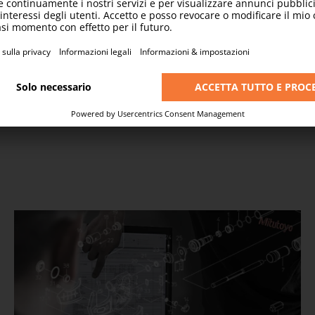
massimo livello di assistenza.
VEDI GLI ACCREDITAMENTI DI MITUTOYO ITALIANA