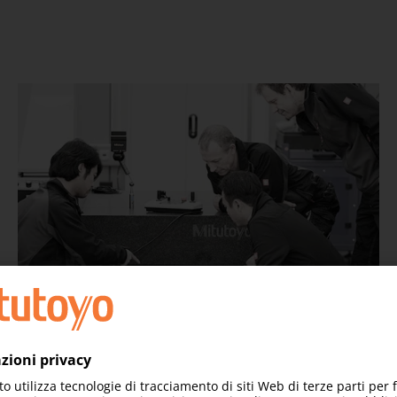
Il più alto livello di assistenza
Grazie a tecnici altamente addestrati e all'accesso ai ricambi
originali, siamo in grado di fornire ai nostri clienti il