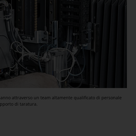
gni anno attraverso un team altamente qualificato di personale
apporto di taratura.