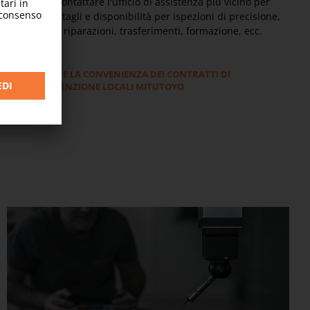
chiamata. Contattare l'ufficio di assistenza più vicino per
ulteriori dettagli e disponibilità per ispezioni di precisione,
regolazioni, riparazioni, trasferimenti, formazione, ecc.
SCOPRITE LA CONVENIENZA DEI CONTRATTI DI
MANUTENZIONE LOCALI MITUTOYO