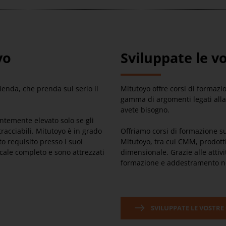
yo
Sviluppate le 
zienda, che prenda sul serio il
Mitutoyo offre corsi di formaz
gamma di argomenti legati alla 
avete bisogno.
antemente elevato solo se gli
acciabili. Mitutoyo è in grado
Offriamo corsi di formazione s
o requisito presso i suoi
Mitutoyo, tra cui CMM, prodotti
cale completo e sono attrezzati
dimensionale. Grazie alle attivi
formazione e addestramento nel
SVILUPPATE LE VOSTRE