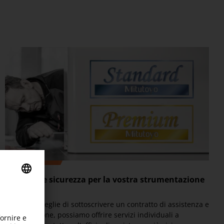
Vantaggi e sicurezza per la vostra strumentazione
di misura
Se non si sceglie di sottoscrivere un contratto di assistenza e
manutenzione, possiamo offrire servizi individuali a