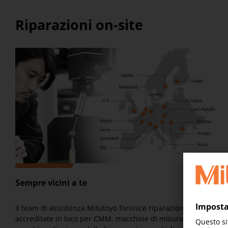
Riparazioni on-site
Sempre vicini a te
Il team di assistenza Mitutoyo fornisce riparazioni
accreditate in loco per CMM, macchine di misura ottiche,