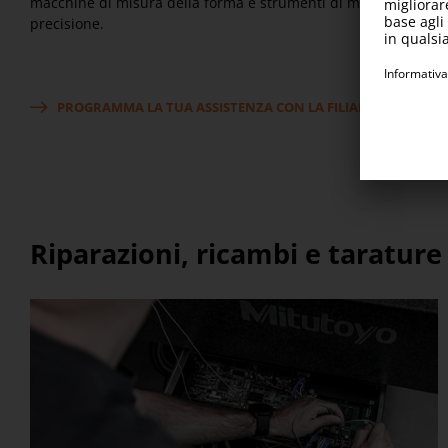
macchine di misura della forma e strumenti di misura di
precisione.
PROGRAMMA LA TUA ASSISTENZA CON LA FILIALE LOCALE
Riparazioni, ricambi e tarature