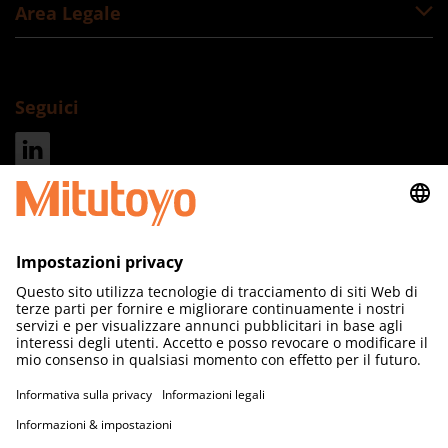
Area Legale
Seguici
Indirizzo
Mitutoyo Italiana S.r.l. a socio unico
Corso Europa 7
20045 Lainate
Milano
Tel.:
+39 02.93578.1