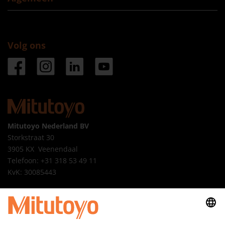
Volg ons
Mitutoyo Nederland BV
Storkstraat 30
3905 KX Veenendaal
Telefoon: +31 318 53 49 11
KvK: 30085443
Mitutoyo Belgium NV
M3 Solution Center Beveren
Schaarbeekstraat 20A bus 1