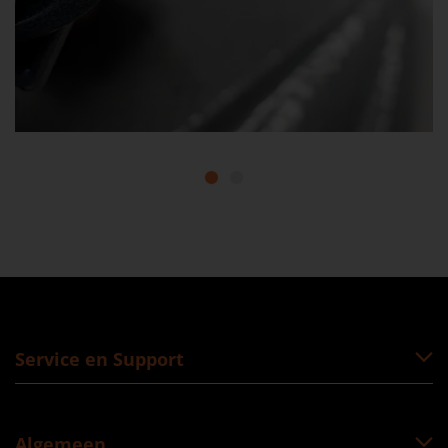
1
2
Service en Support
Algemeen