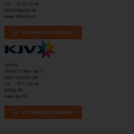
Tel. 75 62 41 44
info@3ktools.dk
www.3ktools.dk
SE FORHANDLER-WEBSHOP
KJV A/S
Herluf Trolles Vej 3
5220 Odense SØ
Tel. 70 11 22 44
jt@kjv.dk
www.kjv.dk
SE FORHANDLER-WEBSHOP