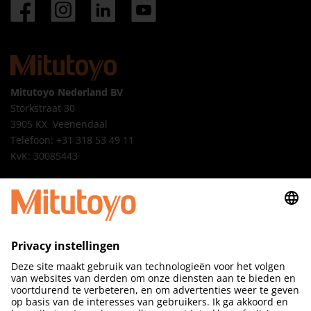
Mitutoyo Nederland BV
Storkstraat 30
3905 KX Veenendaal
Telefoon: +31 318 53 49 11
KvK: 30085443
Mitutoyo Belgium NV
M3 Solution Center Beveren
Schaarbeekstraat 20A bus 1
9120 Beveren-Kruibeke-Zwijndrecht
België/Belgique
Telefoon: +32 3 254 04 44
KBO: 0422530812
BTW: BE0422530812