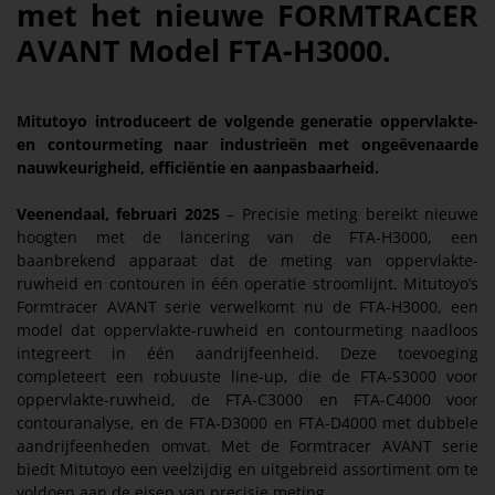
met het nieuwe FORMTRACER
AVANT Model FTA-H3000.
Mitutoyo introduceert de volgende generatie oppervlakte-
en contourmeting naar industrieën met ongeëvenaarde
nauwkeurigheid, efficiëntie en aanpasbaarheid.
Veenendaal, februari 2025
– Precisie meting bereikt nieuwe
hoogten met de lancering van de FTA-H3000, een
baanbrekend apparaat dat de meting van oppervlakte-
ruwheid en contouren in één operatie stroomlijnt. Mitutoyo’s
Formtracer AVANT serie verwelkomt nu de FTA-H3000, een
model dat oppervlakte-ruwheid en contourmeting naadloos
integreert in één aandrijfeenheid. Deze toevoeging
completeert een robuuste line-up, die de FTA-S3000 voor
oppervlakte-ruwheid, de FTA-C3000 en FTA-C4000 voor
contouranalyse, en de FTA-D3000 en FTA-D4000 met dubbele
aandrijfeenheden omvat. Met de Formtracer AVANT serie
biedt Mitutoyo een veelzijdig en uitgebreid assortiment om te
voldoen aan de eisen van precisie meting.