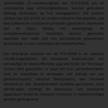
opmerkelijke Z1-nauwkeurigheid van (0,5+0,02H) µm en
uitzonderlijk lage rechtlijnigheidsruis, kunnen gebruikers
volledig vertrouwen op hun meetgegevens. Het systeem
voldoet aan ISO-21920 en andere industrie standaarden, wat
betrouwbare en consistente prestaties garandeert. Bovendien
kan de stylus dankzij het bevestigings- en
verwijdermechanisme moeiteloos worden gewisseld,
waardoor een reeks styli met verschillende geometrieën
beschikbaar is voor uiteenlopende meetbehoeften.
Een belangrijk voordeel van de FTA-H3000 is de naadloze
retrofit-mogelijkheid, die bestaande Avant-klanten een
eenvoudige en kosteneffectieve upgrade biedt. De “Hot Swap”
functie stelt gebruikers in staat om hun aandrijfeenheden
snel en moeiteloos te vervangen met behulp van een
gereedschapsvrij roterend klemsysteem, wat minimale
stilstand en een ononderbroken workflow garandeert. Deze
retrofit-optie verlengt de levensduur van bestaande
apparatuur terwijl de nieuwste innovaties in meettechnologie
worden geïntegreerd.