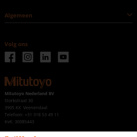
Algemeen
Volg ons
Mitutoyo Nederland BV
Storkstraat 30
3905 KX Veenendaal
Telefoon: +31 318 53 49 11
KvK: 30085443
Mitutoyo Belgium NV