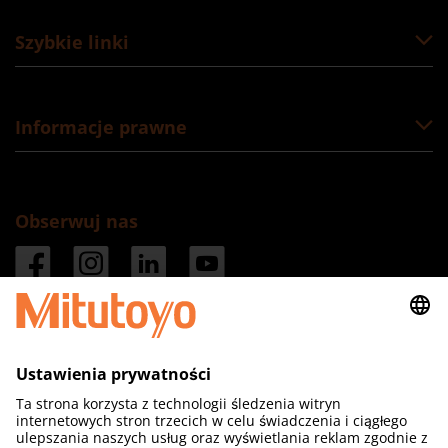
Szybkie linki
Informacje prawne
Obserwuj nas
Mitutoyo Polska Sp. z o.o.
ul. Skrzypowa 1
54-530 Wrocław