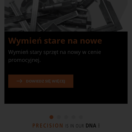
Wymień stare na nowe
Wymień stary sprzęt na nowy w cenie
promocyjnej.
DOWIEDZ SIĘ WIĘCEJ
1
2
3
4
5