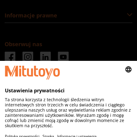
Informacje prawne
Obserwuj nas
Mitutoyo Polska Sp. z o.o.
ul. Skrzypowa 1
54-530 Wrocław
Tel.: +48 71/354-83-50
Fax: +48 71/354-83-55