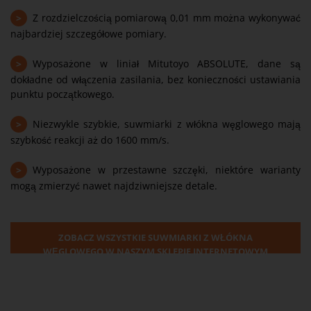
>
Z rozdzielczością pomiarową 0,01 mm można wykonywać
najbardziej szczegółowe pomiary.
>
Wyposażone w liniał Mitutoyo ABSOLUTE, dane są
dokładne od włączenia zasilania, bez konieczności ustawiania
punktu początkowego.
>
Niezwykle szybkie, suwmiarki z włókna węglowego mają
szybkość reakcji aż do 1600 mm/s.
>
Wyposażone w przestawne szczęki, niektóre warianty
mogą zmierzyć nawet najdziwniejsze detale.
ZOBACZ WSZYSTKIE SUWMIARKI Z WŁÓKNA
WĘGLOWEGO W NASZYM SKLEPIE INTERNETOWYM