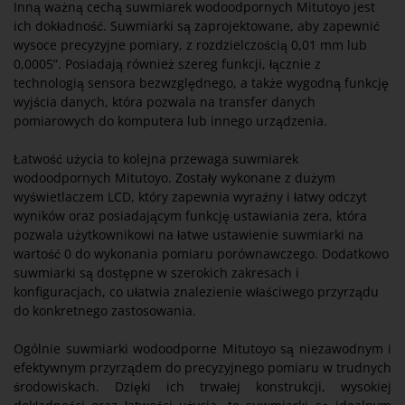
Inną ważną cechą suwmiarek wodoodpornych Mitutoyo jest
ich dokładność. Suwmiarki są zaprojektowane, aby zapewnić
wysoce precyzyjne pomiary, z rozdzielczością 0,01 mm lub
0,0005”. Posiadają również szereg funkcji, łącznie z
technologią sensora bezwzględnego, a także wygodną funkcję
wyjścia danych, która pozwala na transfer danych
pomiarowych do komputera lub innego urządzenia.
Łatwość użycia to kolejna przewaga suwmiarek
wodoodpornych Mitutoyo. Zostały wykonane z dużym
wyświetlaczem LCD, który zapewnia wyraźny i łatwy odczyt
wyników oraz posiadającym funkcję ustawiania zera, która
pozwala użytkownikowi na łatwe ustawienie suwmiarki na
wartość 0 do wykonania pomiaru porównawczego. Dodatkowo
suwmiarki są dostępne w szerokich zakresach i
konfiguracjach, co ułatwia znalezienie właściwego przyrządu
do konkretnego zastosowania.
Ogólnie suwmiarki wodoodporne Mitutoyo są niezawodnym i
efektywnym przyrządem do precyzyjnego pomiaru w trudnych
środowiskach. Dzięki ich trwałej konstrukcji, wysokiej