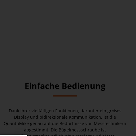
Einfache Bedienung
Dank ihrer vielfältigen Funktionen, darunter ein großes
Display und bidirektionale Kommunikation, ist die
QuantuMike genau auf die Bedürfnisse von Messtechnikern
abgestimmt. Die Bügelmessschraube ist