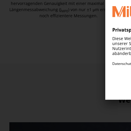
hervorragenden Genauigkeit mit einer maximal zulässigen
Längenmessabweichung (J
) von nur ±1 μm ermöglicht sie
MPE
noch effizientere Messungen.
We