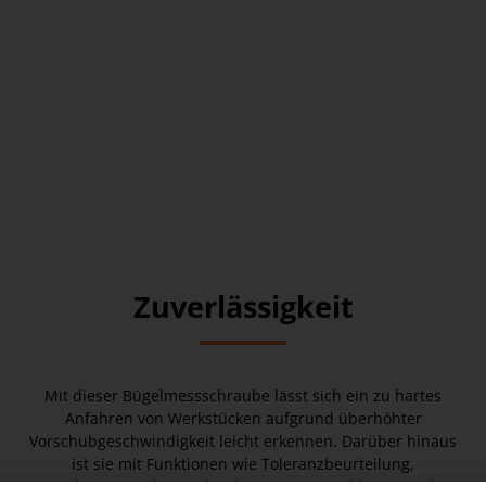
Zuverlässigkeit
Mit dieser Bügelmessschraube lässt sich ein zu hartes
Anfahren von Werkstücken aufgrund überhöhter
Vorschubgeschwindigkeit leicht erkennen. Darüber hinaus
ist sie mit Funktionen wie Toleranzbeurteilung,