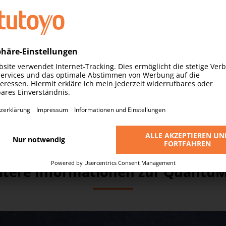
Berechnung und Benachrichtigung zum Kalibrierzeitplan
ausgestattet, die es ermöglichen, Messungen zuverlässig
und ohne Bedienereinfluss durchzuführen.
itere Informationen zur QuantuM