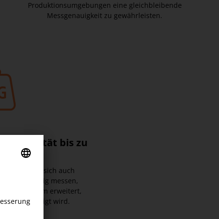
Produktionsumgebungen eine gleichbleibende
Messgenauigkeit zu gewährleisten.
kkapazität bis zu
 kg
gkeit lassen sich auch
und zuverlässig messen,
ungsspektrum erweitert,
t beeinträchtigt wird.