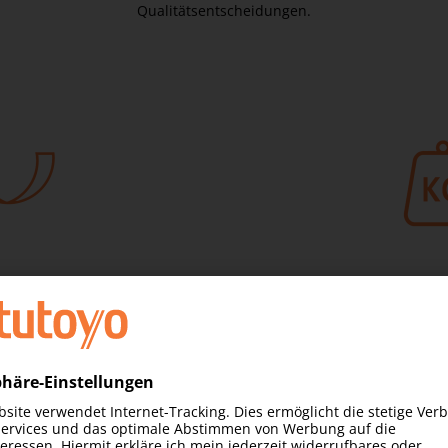
Qualitätsentscheidungen.
tlagersystem
Maximale Werkstüc
300
öglichen eine gleichmässige,
egung, sodass der Bediener
Dank der hohen Tragfähi
onieren kann und dabei eine
schwere Bauteile sicher 
nauigkeit gewährleistet ist.
wodurch sich das Anwend
ohne dass die Stabilitä