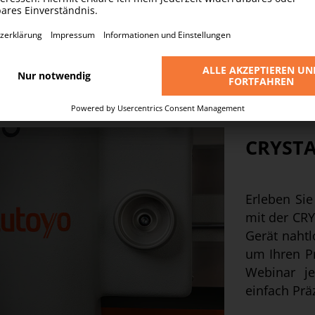
CRYSTA
Erleben Si
mit der CRY
Gerät naht
um Ihren Pr
Webinar je
einfach Prä