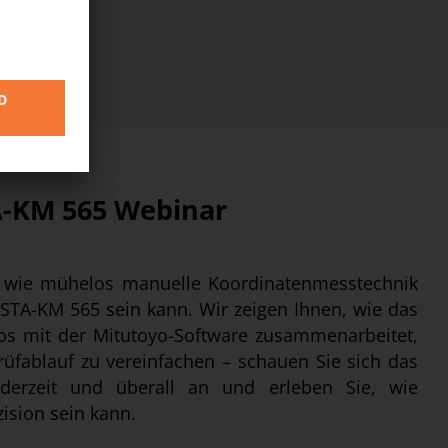
-KM 565 Webinar
e wie mühelos manuelle Koordinatenmesstechnik
STA-KM 565 sein kann. Wir zeigen Ihnen, wie das
los mit der Mitutoyo-Software zusammenarbeitet,
üfablauf zu vereinfachen – schauen Sie sich das
derzeit und überall an und erleben Sie, wie
zision sein kann.