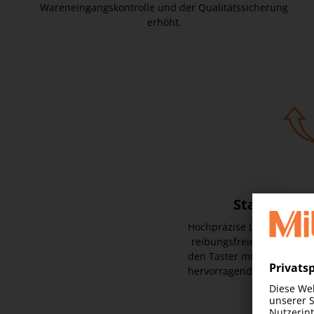
Wareneingangskontrolle und der Qualitätssicherung
erhöht.
Starres Luf
Hochpräzise Luftlager erm
reibungsfreie Achsenbew
den Taster mühelos positi
hervorragende Wiederholge