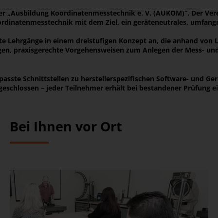
der „Ausbildung Koordinatenmesstechnik e. V. (AUKOM)“. Der Ve
rdinatenmesstechnik mit dem Ziel, ein geräteneutrales, umfang
rte Lehrgänge in einem dreistufigen Konzept an, die anhand vo
gen, praxisgerechte Vorgehensweisen zum Anlegen der Mess- un
passte Schnittstellen zu herstellerspezifischen Software- und G
eschlossen – jeder Teilnehmer erhält bei bestandener Prüfung e
Bei Ihnen vor Ort