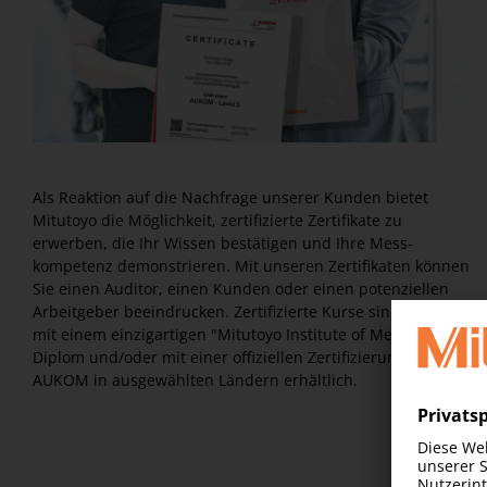
Als Reaktion auf die Nachfrage unserer Kunden bietet
Mitutoyo die Möglichkeit, zertifizierte Zertifikate zu
erwerben, die Ihr Wissen bestätigen und Ihre Mess-
kompetenz demonstrieren. Mit unseren Zertifikaten können
Sie einen Auditor, einen Kunden oder einen potenziellen
Arbeitgeber beeindrucken. Zertifizierte Kurse sind entweder
mit einem einzigartigen "Mitutoyo Institute of Metrology"-
Diplom und/oder mit einer offiziellen Zertifizierung durch
AUKOM in ausgewählten Ländern erhältlich.