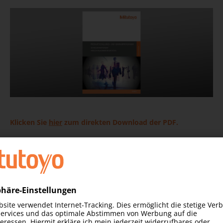
Klicken Sie
hier
zum direkten Download der PDF.
Profitieren Sie von gut ausgebildeten und motivierten
Mitarbeiterinnen und Mitarbeitern von Mitutoyo. Mit einer
Erfahrung aus über acht Jahrzehnten zählt Mitutoyo
gleichermaßen zu den Pionieren wie zu den Schrittmachern
der Präzisionsmesstechnik in aller Welt.
Hier
gelangen Sie zu den Kontaktdaten unserer
Niederlassungen