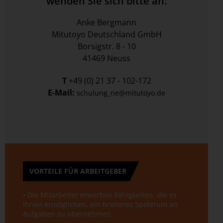
wenden Sie sich bitte an:
Anke Bergmann
Mitutoyo Deutschland GmbH
Borsigstr. 8 - 10
41469 Neuss
T
+49 (0) 21 37 - 102-172
E-Mail:
schulung_ne@mitutoyo.de
VORTEILE FÜR ARBEITGEBER
• Die Mitarbeiter erwerben Fähigkeiten, die es
ihnen ermöglichen, ein breiteres Spektrum an
Aufgaben zu übernehmen.