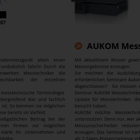
>
AUKOM Mess
tenmessgerät allein einen
Mit aktuellstem Wissen gewi
ndsätzlich falsch! Durch die
Messergebnisse erzeugen.
erwerben Messtechniker die
Sie möchten die Ausbildu
ichbarkeit der einzelnen
erforderlichen Seminare Auk
abgeschlossen? Sie müssen n
esstechnische Terminologie.
Seminar AUKOM Messtechniker 
übergreifend klar und fachlich
Update für Messtechniker, d
 ist. So kommen sie möglichen
besucht haben.
e bereits im Vorfeld.
AUKOM möchte Messtechniker
maßgeblichen Beitrag bei der
unterstützen. Denn nur, wer a
hren Firmen vor möglichen
Messunsicherheiten reduzie
 stärkt Ihr Unternehmen und
erzeugen. Das Seminar ist na
enhöhe.
als 2-Tages-Präsenzseminar erh