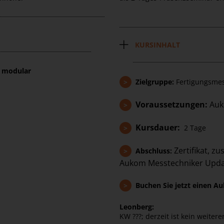
KURSINHALT
t modular
>
Zielgruppe:
Fertigungsmes
Voraussetzungen:
Auk
>
Kursdauer:
>
2 Tage
Zertifikat, z
>
Abschluss:
Aukom
Messtechniker Upda
>
Buchen Sie jetzt einen 
Leonberg:
KW ???; derzeit ist kein weiter