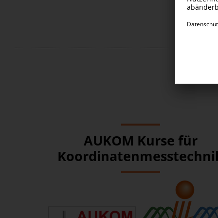
AUKOM Kurse für
Koordinatenmesstechni