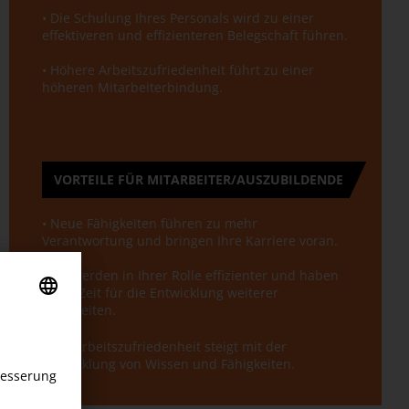
• Die Schulung Ihres Personals wird zu einer
effektiveren und effizienteren Belegschaft führen.
• Höhere Arbeitszufriedenheit führt zu einer
höheren Mitarbeiterbindung.
VORTEILE FÜR MITARBEITER/AUSZUBILDENDE
• Neue Fähigkeiten führen zu mehr
Verantwortung und bringen Ihre Karriere voran.
• Sie werden in Ihrer Rolle effizienter und haben
mehr Zeit für die Entwicklung weiterer
Fähigkeiten.
• Die Arbeitszufriedenheit steigt mit der
Entwicklung von Wissen und Fähigkeiten.