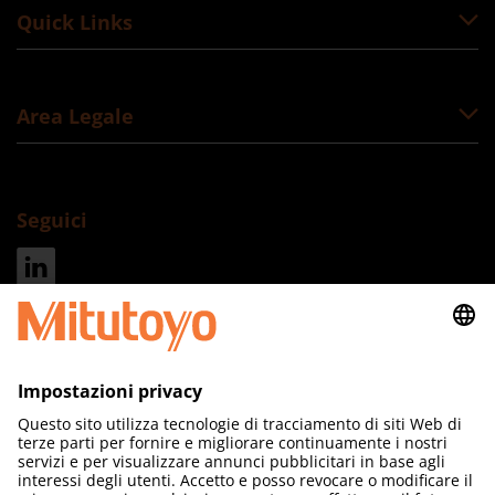
Quick Links
Area Legale
Seguici
Indirizzo
Mitutoyo Italiana S.r.l. a socio unico
Corso Europa 7