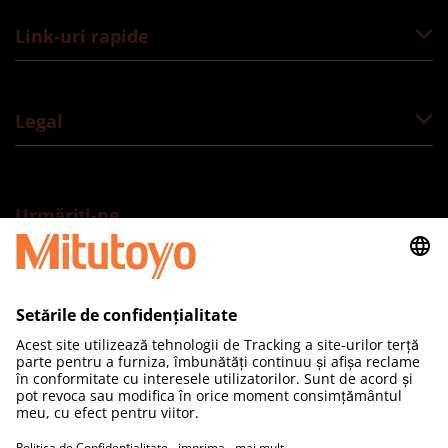
Link-uri rapide
Legal
Urmăriți-ne
Mitutoyo România SRL
Adresă: Drumul Gării Odai, nr. 1A,
Otopeni, Ilfov, 075100, România