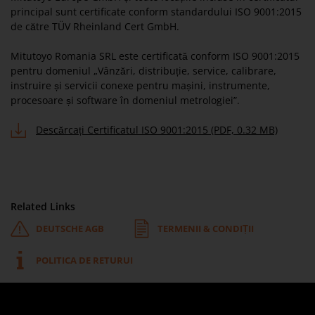
principal sunt certificate conform standardului ISO 9001:2015
de către TÜV Rheinland Cert GmbH.
Mitutoyo Romania SRL este certificată conform ISO 9001:2015
pentru domeniul „Vânzări, distribuție, service, calibrare,
instruire și servicii conexe pentru mașini, instrumente,
procesoare și software în domeniul metrologiei”.
Descărcați Certificatul ISO 9001:2015 (PDF, 0.32 MB)
Related Links
DEUTSCHE AGB
TERMENII & CONDIȚII
POLITICA DE RETURUI