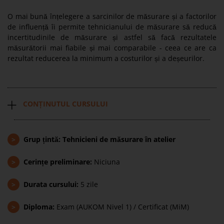
O mai bună înțelegere a sarcinilor de măsurare și a factorilor
de influență îi permite tehnicianului de măsurare să reducă
incertitudinile de măsurare și astfel să facă rezultatele
măsurătorii mai fiabile și mai comparabile - ceea ce are ca
rezultat reducerea la minimum a costurilor și a deșeurilor.
CONȚINUTUL CURSULUI
>
Grup țintă: Tehnicieni de măsurare în atelier
>
Cerințe preliminare:
Niciuna
>
Durata cursului:
5 zile
>
Diploma:
Exam (AUKOM Nivel 1) / Certificat (MiM)