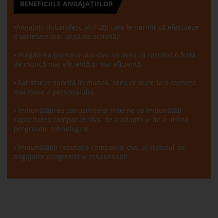
BENEFICIILE ANGAJAȚIILOR
•Angajații dobândesc abilități care le permit să efectueze
o varietate mai largă de activități.
• Pregătirea personalului dvs. va avea ca rezultat o forță
de muncă mai eficientă și mai eficientă.
• Satisfacție sporită în muncă, ceea ce duce la o reținere
mai mare a personalului.
• Îmbunătățirea cunoștințelor interne va îmbunătăți
capacitatea companiei dvs. de a adopta și de a utiliza
progresele tehnologice.
• Îmbunătățiți reputația companiei dvs. și statutul de
angajator progresist și responsabil.