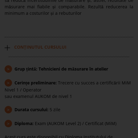
să reducă incertitudinile de măsurare și, astfel, rezultate de
măsurare mai fiabile și comparabile. Rezultă reducerea la
minimum a costurilor și a rebuturilor
CONȚINUTUL CURSULUI
>
Grup țintă: Tehnicieni de măsurare în atelier
>
Cerințe preliminare:
Trecere cu succes a certificării MiM
Nivel 1 / Operator
sau examenul AUKOM de nivel 1
>
Durata cursului:
5 zile
>
Diploma:
Exam (AUKOM Level 2) / Certificat (MiM)
Acest curs este disponibil cu Diploma Institutului de