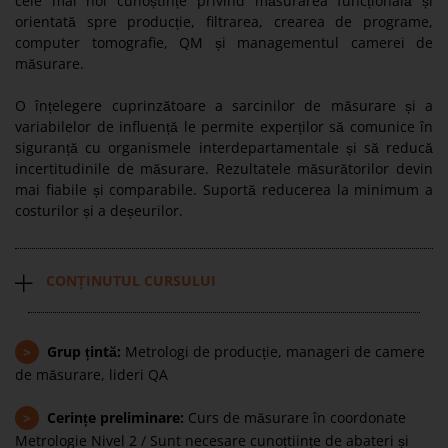
cele mai noi cunoștințe privind măsurarea funcțională și
orientată spre producție, filtrarea, crearea de programe,
computer tomografie, QM și managementul camerei de
măsurare.
O înțelegere cuprinzătoare a sarcinilor de măsurare și a
variabilelor de influență le permite experților să comunice în
siguranță cu organismele interdepartamentale și să reducă
incertitudinile de măsurare. Rezultatele măsurătorilor devin
mai fiabile și comparabile. Suportă reducerea la minimum a
costurilor și a deșeurilor.
CONȚINUTUL CURSULUI
>
Grup țintă:
Metrologi de producție, manageri de camere
de măsurare, lideri QA
>
Cerințe preliminare:
Curs de măsurare în coordonate
Metrologie Nivel 2 / Sunt necesare cunoțtiințe de abateri și