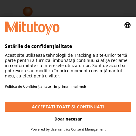
VERIFICAȚI DISPONIBILITATEA ÎN ȚARA DVS
>
Curs
Basic Software -
Mitutoyo MCOSMOS /
CAT1000S pentru Mașini de
Măsurat în Coordonate
Manuală