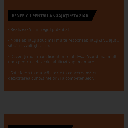
BENEFICII PENTRU ANGAJAȚI/STAGIARI
• Realizează-ți întregul potențial
• Noile abilități aduc mai multe responsabilități și vă ajută
să vă dezvoltați cariera.
• Deveniți mult mai eficient în rolul dvs., lăsând mai mult
timp pentru a dezvolta abilități suplimentare.
• Satisfacția în muncă crește în concordanță cu
dezvoltarea cunoștințelor și a competențelor.