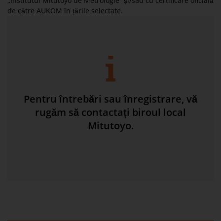
„Institutul Mitutoyo de Metrologie” și/sau cu certificare oficială
de către AUKOM în țările selectate.
Pentru întrebări sau înregistrare, vă
rugăm să contactați biroul local
Mitutoyo.