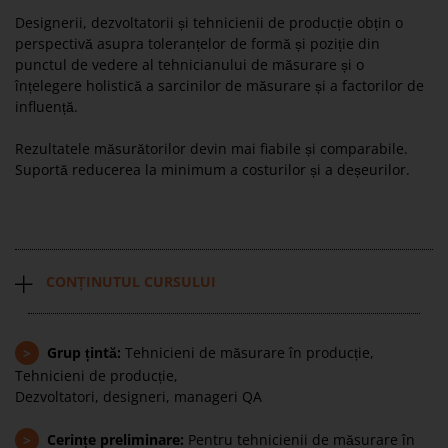
Designerii, dezvoltatorii și tehnicienii de producție obțin o
perspectivă asupra toleranțelor de formă și poziție din
punctul de vedere al tehnicianului de măsurare și o
înțelegere holistică a sarcinilor de măsurare și a factorilor de
influență.
Rezultatele măsurătorilor devin mai fiabile și comparabile.
Suportă reducerea la minimum a costurilor și a deșeurilor.
CONȚINUTUL CURSULUI
>
Grup țintă:
Tehnicieni de măsurare în producție,
Tehnicieni de producție,
Dezvoltatori, designeri, manageri QA
>
Cerințe preliminare:
Pentru tehnicienii de măsurare în