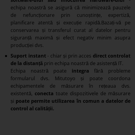
software-ului sau înlocuirea hardware-ului
-
echipa noastră se asigură că minimizează pauzele
de nefuncționare prin cunoștințe, expertiză,
planificare atentă și execuție rapidă.Bazați-vă pe
conservarea și transferul curat al datelor pentru
siguranță maximă și efect negativ minim asupra
producției dvs.
Suport instant
- chiar și prin acces
direct controlat
de la distanță
prin echipa noastră de asistență IT.
Echipa noastră poate
integra
fără probleme
formularul dvs. Mitutoyo și poate coordona
echipamentele de măsurare în rețeaua dvs.
existentă,
conecta
toate dispozitivele de măsurare
și
poate permite utilizarea în comun a datelor de
control al calității.