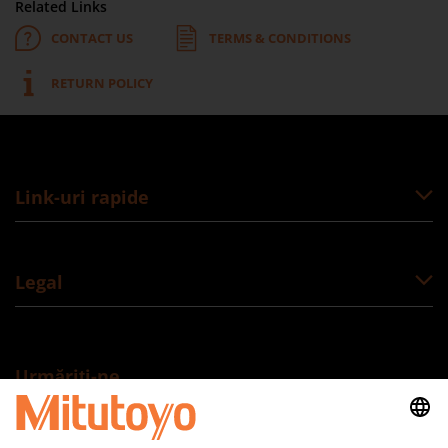
Related Links
CONTACT US
TERMS & CONDITIONS
RETURN POLICY
Link-uri rapide
Legal
Urmăriți-ne