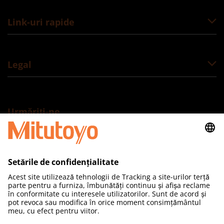
Link-uri rapide
Legal
Urmăriți-ne
Mitutoyo România SRL
Adresă: Drumul Gării Odai, nr. 1A,
Otopeni, Ilfov, 075100, România