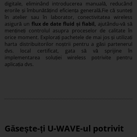
digitale, eliminând introducerea manuală, reducând
erorile și îmbunătățind eficiența generală.Fie că sunteți
în atelier sau în laborator, conectivitatea wireless
asigură un
flux de date fluid și fiabil,
ajutându-vă să
mențineți controlul asupra proceselor de calitate în
orice moment. Explorați pachetele de mai jos și utilizați
harta distribuitorilor noștrii pentru a găsi partenerul
dvs. local certificat, gata să vă sprijine în
implementarea soluției wireless potrivite pentru
aplicația dvs.
Găsește-ți U-WAVE-ul potrivit