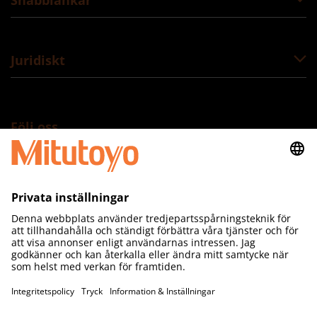
Juridiskt
Följ oss
Mitutoyo Scandinavia AB
Släntvägen 6
SE-194 61 Upplands Väsby
Tel 08-594 109 50
Org.nr. 556210-1138