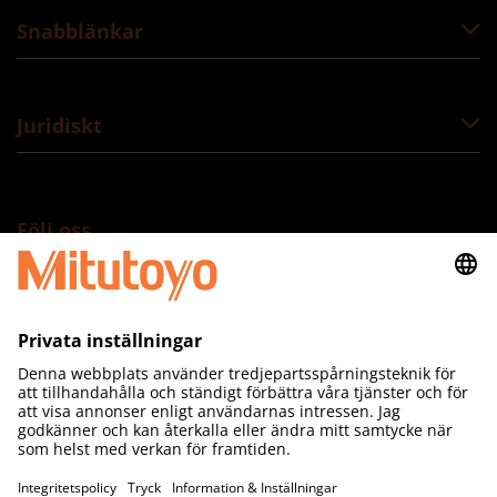
Snabblänkar
Juridiskt
Följ oss
Mitutoyo Scandinavia AB
Släntvägen 6
SE-194 61 Upplands Väsby
Tel 08-594 109 50