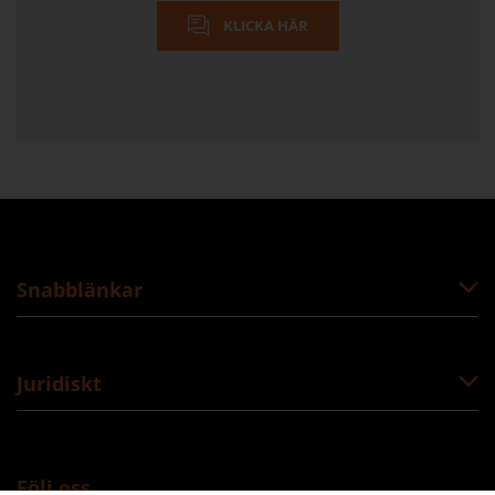
KLICKA HÄR
Snabblänkar
Juridiskt
Följ oss