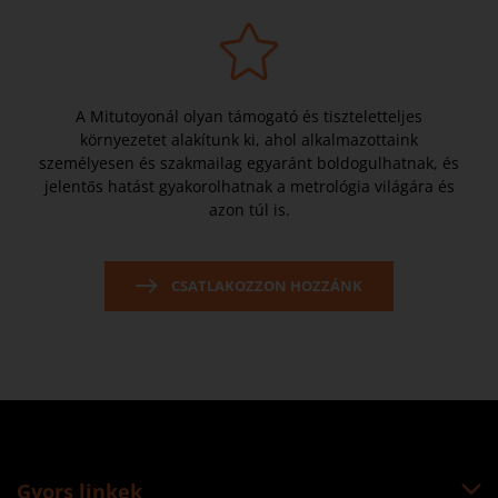
A Mitutoyonál olyan támogató és tiszteletteljes
környezetet alakítunk ki, ahol alkalmazottaink
személyesen és szakmailag egyaránt boldogulhatnak, és
jelentős hatást gyakorolhatnak a metrológia világára és
azon túl is.
CSATLAKOZZON HOZZÁNK
Gyors linkek