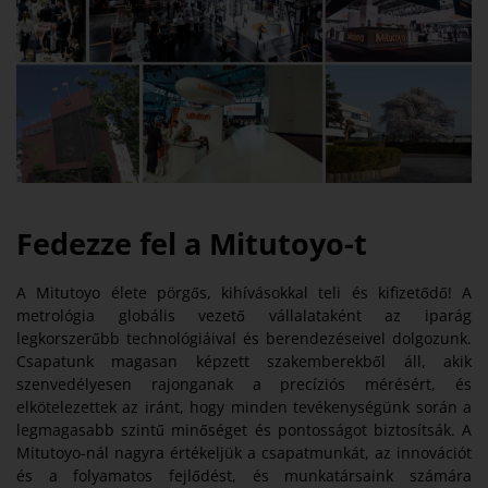
Fedezze fel a Mitutoyo-t
A Mitutoyo élete pörgős, kihívásokkal teli és kifizetődő! A
metrológia globális vezető vállalataként az iparág
legkorszerűbb technológiáival és berendezéseivel dolgozunk.
Csapatunk magasan képzett szakemberekből áll, akik
szenvedélyesen rajonganak a precíziós mérésért, és
elkötelezettek az iránt, hogy minden tevékenységünk során a
legmagasabb szintű minőséget és pontosságot biztosítsák. A
Mitutoyo-nál nagyra értékeljük a csapatmunkát, az innovációt
és a folyamatos fejlődést, és munkatársaink számára