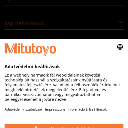
Jogi nyilatkozat
Kövessen minket
Mitutoyo Hungária Kft
Galamb József utca 9.
2000 Szentendre
E mitutoyo.sales@mitutoyo.hu