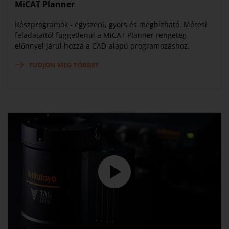
MiCAT Planner
Részprogramok - egyszerű, gyors és megbízható. Mérési
feladataitól függetlenül a MiCAT Planner rengeteg
előnnyel járul hozzá a CAD-alapú programozáshoz.
TUDJON MEG TÖBBET