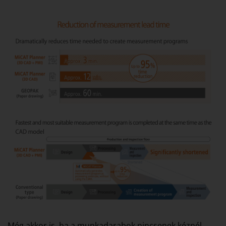
Még akkor is, ha a munkadarabok nincsenek kéznél,