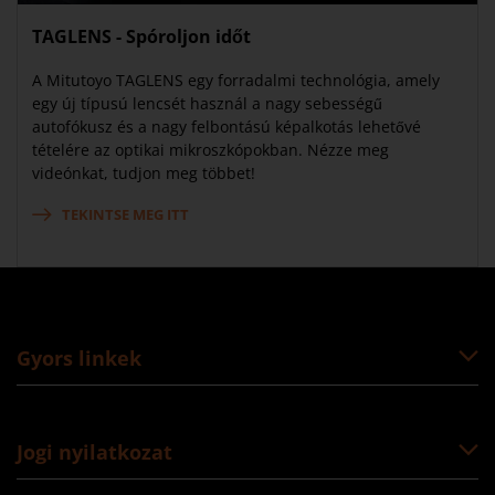
TAGLENS - Spóroljon időt
A Mitutoyo TAGLENS egy forradalmi technológia, amely
egy új típusú lencsét használ a nagy sebességű
autofókusz és a nagy felbontású képalkotás lehetővé
tételére az optikai mikroszkópokban. Nézze meg
videónkat, tudjon meg többet!
TEKINTSE MEG ITT
Gyors linkek
Jogi nyilatkozat