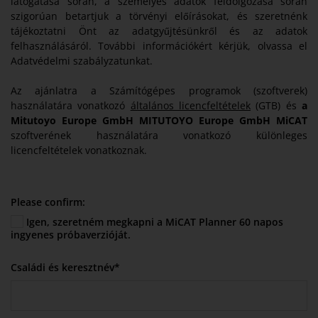
látogatása során, a személyes adatok feldolgozása során
szigorúan betartjuk a törvényi előírásokat, és szeretnénk
tájékoztatni Önt az adatgyűjtésünkről és az adatok
felhasználásáról. További információkért kérjük, olvassa el
Adatvédelmi szabályzatunkat.
Az ajánlatra a Számítógépes programok (szoftverek)
használatára vonatkozó
általános licencfeltételek
(GTB) és
a
Mitutoyo Europe GmbH MITUTOYO Europe GmbH MiCAT
szoftverének használatára vonatkozó különleges
licencfeltételek vonatkoznak.
Please confirm:
Igen, szeretném megkapni a MiCAT Planner 60 napos
ingyenes próbaverzióját.
Családi és keresztnév*