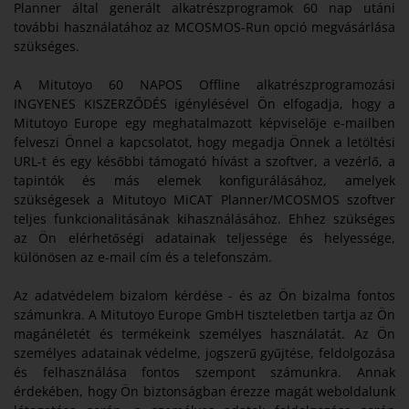
Planner által generált alkatrészprogramok 60 nap utáni
további használatához az MCOSMOS-Run opció megvásárlása
szükséges.
A Mitutoyo 60 NAPOS Offline alkatrészprogramozási
INGYENES KISZERZŐDÉS igénylésével Ön elfogadja, hogy a
Mitutoyo Europe egy meghatalmazott képviselője e-mailben
felveszi Önnel a kapcsolatot, hogy megadja Önnek a letöltési
URL-t és egy későbbi támogató hívást a szoftver, a vezérlő, a
tapintók és más elemek konfigurálásához, amelyek
szükségesek a Mitutoyo MiCAT Planner/MCOSMOS szoftver
teljes funkcionalitásának kihasználásához. Ehhez szükséges
az Ön elérhetőségi adatainak teljessége és helyessége,
különösen az e-mail cím és a telefonszám.
Az adatvédelem bizalom kérdése - és az Ön bizalma fontos
számunkra. A Mitutoyo Europe GmbH tiszteletben tartja az Ön
magánéletét és termékeink személyes használatát. Az Ön
személyes adatainak védelme, jogszerű gyűjtése, feldolgozása
és felhasználása fontos szempont számunkra. Annak
érdekében, hogy Ön biztonságban érezze magát weboldalunk