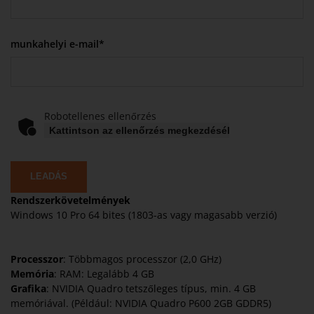
munkahelyi e-mail*
Robotellenes ellenőrzés
Kattintson az ellenőrzés megkezdéséhez
LEADÁS
Rendszerkövetelmények
Windows 10 Pro 64 bites (1803-as vagy magasabb verzió)
Processzor
: Többmagos processzor (2,0 GHz)
Memória
: RAM: Legalább 4 GB
Grafika
: NVIDIA Quadro tetszőleges típus, min. 4 GB
memóriával. (Például: NVIDIA Quadro P600 2GB GDDR5)