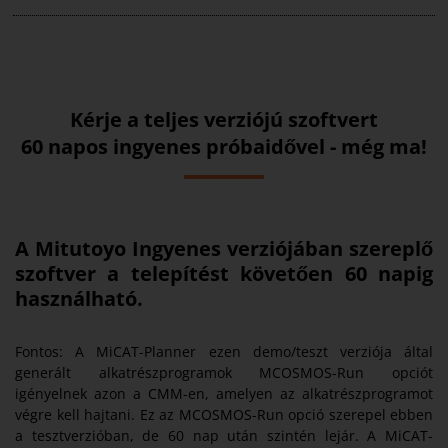
Kérje a teljes verziójú szoftvert
60 napos ingyenes próbaidővel - még ma!
A Mitutoyo Ingyenes verziójában szereplő
szoftver a telepítést követően 60 napig
használható.
Fontos: A MiCAT-Planner ezen demo/teszt verziója által
generált alkatrészprogramok MCOSMOS-Run opciót
igényelnek azon a CMM-en, amelyen az alkatrészprogramot
végre kell hajtani. Ez az MCOSMOS-Run opció szerepel ebben
a tesztverzióban, de 60 nap után szintén lejár. A MiCAT-