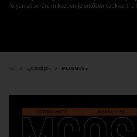
folyamat során, miközben jelentősen csökkenti a 
HU
Újdonságok
MCOSMOS 5