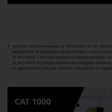
Speciális bővítőmoduljaival az MCOSMOS az Ön vállalat
elképzelhető 3D koordináta mérési kihívásra, most és a jöv
Az MCOSMOS a Mitutoyo intelligens szoftverplatformja, ame
Az MCOSMOS segítségével koordináta mérőgépei hatékony in
Az egyszerűsített mérések, valamint a kényelmes és megbíz