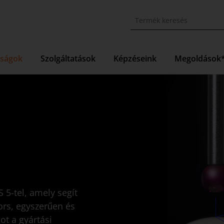
ságok
Szolgáltatások
Képzéseink
Megoldások
5-tel, amely segít
ors, egyszerűen és
t a gyártási