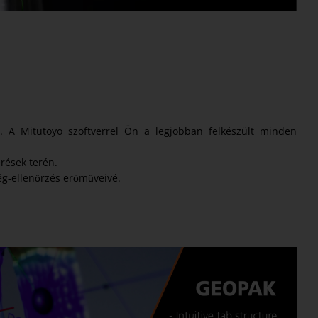
. A Mitutoyo szoftverrel Ön a legjobban felkészült minden
rések terén.
ég-ellenőrzés erőműveivé.