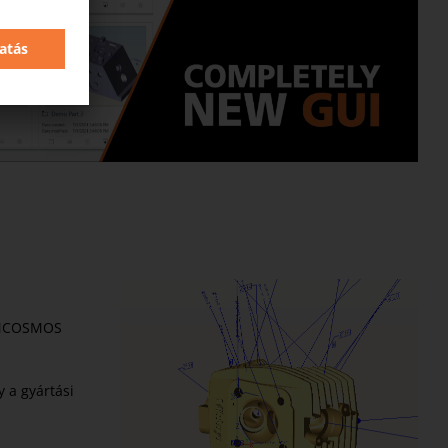
z MCOSMOS
 a gyártási