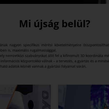
Mi újság belül?
ának nagyon specifikus mérési követelményeire összpontosíthat
őben is, maximális rugalmassággal.
ly nemzetközi szabványokat állít fel a kifinomult 3D koordináta mé
formációs központokká válnak – a tervezés, a gyártás és a minős
ható adatok kéznél vannak a gyártási folyamat során.