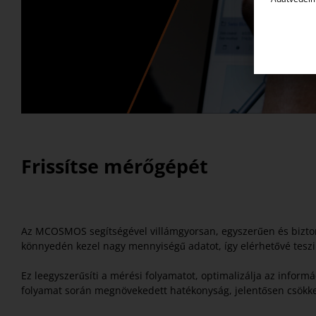
Frissítse mérőgépét
Az MCOSMOS segítségével villámgyorsan, egyszerűen és bizton
könnyedén kezel nagy mennyiségű adatot, így elérhetővé teszi 
Ez leegyszerűsíti a mérési folyamatot, optimalizálja az infor
folyamat során megnövekedett hatékonyság, jelentősen csökkent