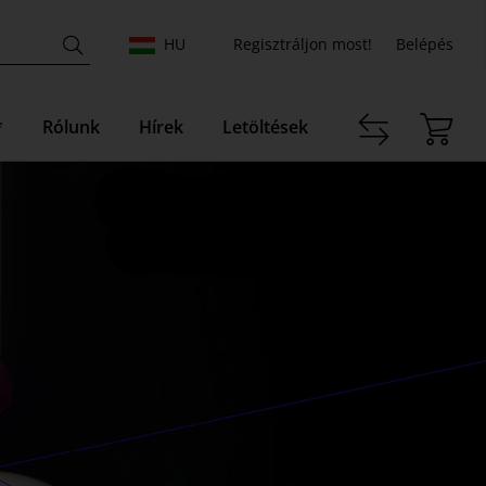
HU
Regisztráljon most!
Belépés
*
Rólunk
Hírek
Letöltések