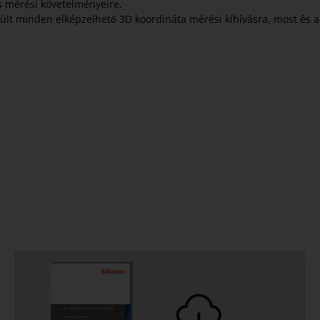
s mérési követelményeire.
zült minden elképzelhető 3D koordináta mérési kihívásra, most és a