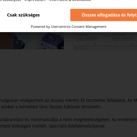
ságosan elvégezheti az összes mérési és tesztelési feladatot. A
azokat a termelési lánc összes hálózati területén.
mációáramlást és minimalizálja a nem megfelelőségeket. Az eredmény
ett költségek mellett. Speciális bővítőmoduljaival