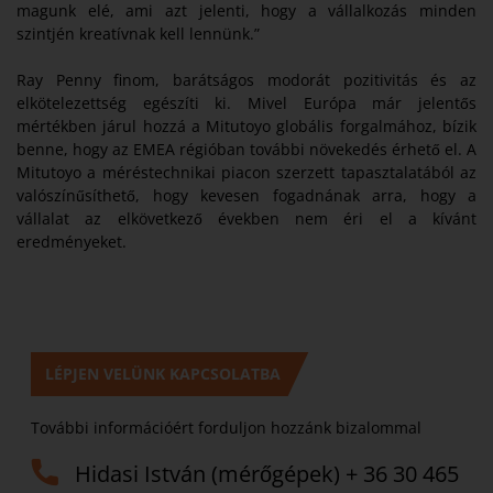
magunk elé, ami azt jelenti, hogy a vállalkozás minden
szintjén kreatívnak kell lennünk.”
Ray Penny finom, barátságos modorát pozitivitás és az
elkötelezettség egészíti ki. Mivel Európa már jelentős
mértékben járul hozzá a Mitutoyo globális forgalmához, bízik
benne, hogy az EMEA régióban további növekedés érhető el. A
Mitutoyo a méréstechnikai piacon szerzett tapasztalatából az
valószínűsíthető, hogy kevesen fogadnának arra, hogy a
vállalat az elkövetkező években nem éri el a kívánt
eredményeket.
LÉPJEN VELÜNK KAPCSOLATBA
További információért forduljon hozzánk bizalommal
Hidasi István (mérőgépek) + 36 30 465