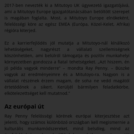
2017-ben nevezték ki a Mitutoyo UK ügyvezető igazgatójává,
ami a Mitutoyo Europe igazgatótanácsában betöltött szerepet
is magában foglalta. Most, a Mitutoyo Europe elnökeként,
felelősségi köre az egész EMEA (Európa, Közel-Kelet, Afrika)
régióra kiterjed.
Ez a karrierfejlődés jól mutatja a Mitutoyo-nál kínálkozó
lehetőségeket, nagyrészt a vállalati szellemiségnek
köszönhetően, ami belülről támogatja és pozitív munkahelyi
környezetben gondozza a fiatal tehetségeket. „Azt hiszem, én
jó példa vagyok minderre” – mondta Ray Penny. – Büszke
vagyok az eredményeimre és a Mitutoyo-ra. Nagyon is a
vállalat részének érzem magam, de soha ne vedd magától
értetődőnek a sikert. Kerüljél bármilyen feladatkörbe,
elkötelezettséget kell mutatnod.”
Az európai út
Ray Penny felelősségi körének európai kiterjesztése azt
jelenti, hogy számos különböző országban kell megismernie a
kulturális munkamódszereket, mind belsőleg, mind az