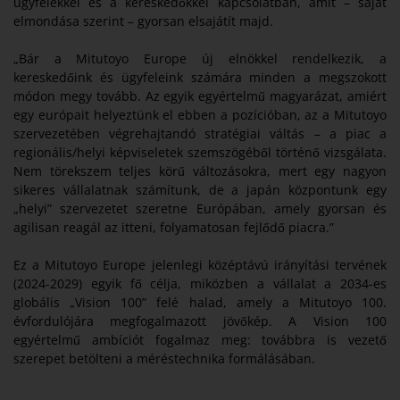
ügyfelekkel és a kereskedőkkel kapcsolatban, amit – saját
elmondása szerint – gyorsan elsajátít majd.
„Bár a Mitutoyo Europe új elnökkel rendelkezik, a
kereskedőink és ügyfeleink számára minden a megszokott
módon megy tovább. Az egyik egyértelmű magyarázat, amiért
egy európait helyeztünk el ebben a pozícióban, az a Mitutoyo
szervezetében végrehajtandó stratégiai váltás – a piac a
regionális/helyi képviseletek szemszögéből történő vizsgálata.
Nem törekszem teljes körű változásokra, mert egy nagyon
sikeres vállalatnak számítunk, de a japán központunk egy
„helyi” szervezetet szeretne Európában, amely gyorsan és
agilisan reagál az itteni, folyamatosan fejlődő piacra.”
Ez a Mitutoyo Europe jelenlegi középtávú irányítási tervének
(2024-2029) egyik fő célja, miközben a vállalat a 2034-es
globális „Vision 100” felé halad, amely a Mitutoyo 100.
évfordulójára megfogalmazott jövőkép. A Vision 100
egyértelmű ambíciót fogalmaz meg: továbbra is vezető
szerepet betölteni a méréstechnika formálásában.