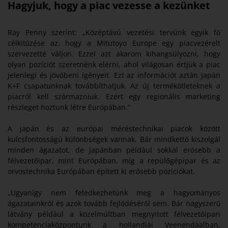
Hagyjuk, hogy a piac vezesse a kezünket
Ray Penny szerint: „Középtávú vezetési tervünk egyik fő
célkitűzése az, hogy a Mitutoyo Europe egy piacvezérelt
szervezetté váljon. Ezzel azt akarom kihangsúlyozni, hogy
olyan pozíciót szeretnénk elérni, ahol világosan értjük a piac
jelenlegi és jövőbeni igényeit. Ezt az információt aztán japán
K+F csapatunknak továbbíthatjuk. Az új termékötleteknek a
piacról kell származniuk. Ezért egy regionális marketing
részleget hoztunk létre Európában.”
A japán és az európai méréstechnikai piacok között
kulcsfontosságú különbségek vannak. Bár mindkettő kiszolgál
minden ágazatot, de Japánban például sokkal erősebb a
félvezetőipar, mint Európában, míg a repülőgépipar és az
orvostechnika Európában épített ki erősebb pozíciókat.
„Ugyanígy nem feledkezhetünk meg a hagyományos
ágazatainkról és azok tovább fejlődéséről sem. Bár nagyszerű
látvány például a közelmúltban megnyitott félvezetőipari
kompetenciaközpontunk a hollandiai Veenendaalban,