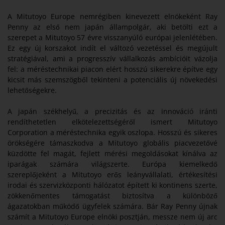
A Mitutoyo Europe nemrégiben kinevezett elnökeként Ray
Penny az első nem japán állampolgár, aki betölti ezt a
szerepet a Mitutoyo 57 évre visszanyúló európai jelenlétében.
Ez egy új korszakot indít el változó vezetéssel és megújult
stratégiával, ami a progresszív vállalkozás ambícióit vázolja
fel: a méréstechnikai piacon elért hosszú sikerekre építve egy
kicsit más szemszögből tekinteni a potenciális új növekedési
lehetőségekre.
A japán székhelyű, a precizitás és az innováció iránti
rendíthetetlen elkötelezettségéről ismert Mitutoyo
Corporation a méréstechnika egyik oszlopa. Hosszú és sikeres
örökségére támaszkodva a Mitutoyo globális piacvezetővé
küzdötte fel magát, fejlett mérési megoldásokat kínálva az
iparágak számára világszerte. Európa kiemelkedő
szereplőjeként a Mitutoyo erős leányvállalati, értékesítési
irodai és szervizközponti hálózatot épített ki kontinens szerte,
zökkenőmentes támogatást biztosítva a különböző
ágazatokban működő ügyfelek számára. Bár Ray Penny újnak
számít a Mitutoyo Europe elnöki posztján, messze nem új arc