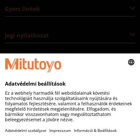
Gyors linkek
Jogi nyilatkozat
Kövessen minket
Mitutoyo Hungária Kft
Galamb József utca 9.
2000 Szentendre