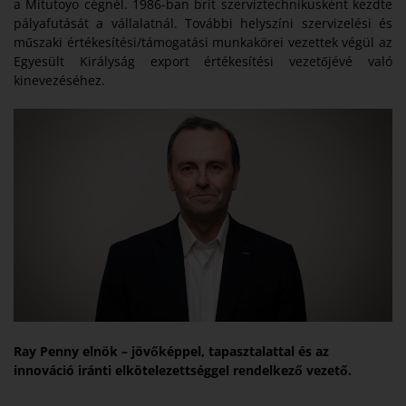
a Mitutoyo cégnél. 1986-ban brit szerviztechnikusként kezdte
pályafutását a vállalatnál. További helyszíni szervizelési és
műszaki értékesítési/támogatási munkakörei vezettek végül az
Egyesült Királyság export értékesítési vezetőjévé való
kinevezéséhez.
Ray Penny elnök – jövőképpel, tapasztalattal és az
innováció iránti elkötelezettséggel rendelkező vezető.