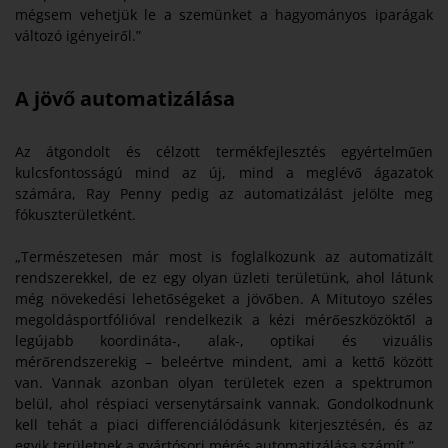
mégsem vehetjük le a szemünket a hagyományos iparágak
változó igényeiről.”
A jövő automatizálása
Az átgondolt és célzott termékfejlesztés egyértelműen
kulcsfontosságú mind az új, mind a meglévő ágazatok
számára, Ray Penny pedig az automatizálást jelölte meg
fókuszterületként.
„Természetesen már most is foglalkozunk az automatizált
rendszerekkel, de ez egy olyan üzleti területünk, ahol látunk
még növekedési lehetőségeket a jövőben. A Mitutoyo széles
megoldásportfólióval rendelkezik a kézi mérőeszközöktől a
legújabb koordináta-, alak-, optikai és vizuális
mérőrendszerekig – beleértve mindent, ami a kettő között
van. Vannak azonban olyan területek ezen a spektrumon
belül, ahol réspiaci versenytársaink vannak. Gondolkodnunk
kell tehát a piaci differenciálódásunk kiterjesztésén, és az
egyik területnek a gyártósori mérés automatizálása számít.”