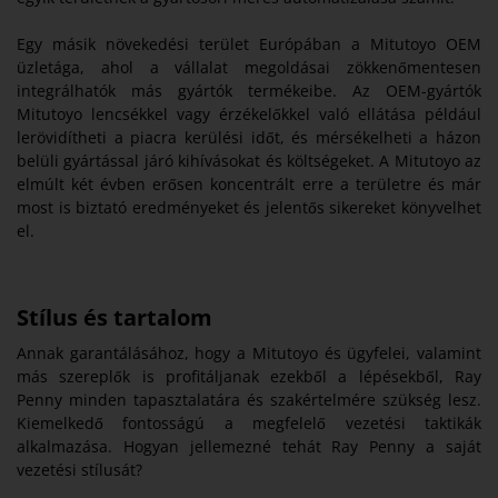
Egy másik növekedési terület Európában a Mitutoyo OEM
üzletága, ahol a vállalat megoldásai zökkenőmentesen
integrálhatók más gyártók termékeibe. Az OEM-gyártók
Mitutoyo lencsékkel vagy érzékelőkkel való ellátása például
lerövidítheti a piacra kerülési időt, és mérsékelheti a házon
belüli gyártással járó kihívásokat és költségeket. A Mitutoyo az
elmúlt két évben erősen koncentrált erre a területre és már
most is biztató eredményeket és jelentős sikereket könyvelhet
el.
Stílus és tartalom
Annak garantálásához, hogy a Mitutoyo és ügyfelei, valamint
más szereplők is profitáljanak ezekből a lépésekből, Ray
Penny minden tapasztalatára és szakértelmére szükség lesz.
Kiemelkedő fontosságú a megfelelő vezetési taktikák
alkalmazása. Hogyan jellemezné tehát Ray Penny a saját
vezetési stílusát?