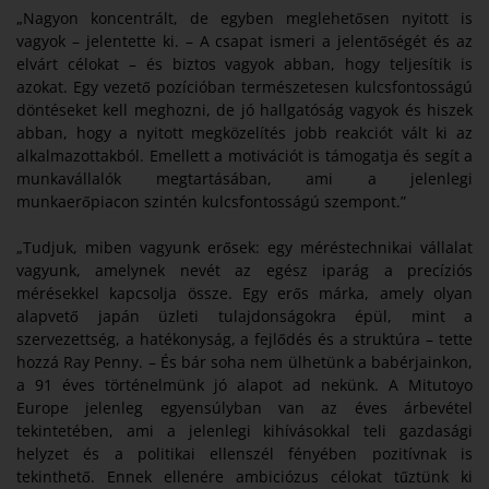
„Nagyon koncentrált, de egyben meglehetősen nyitott is
vagyok – jelentette ki. – A csapat ismeri a jelentőségét és az
elvárt célokat – és biztos vagyok abban, hogy teljesítik is
azokat. Egy vezető pozícióban természetesen kulcsfontosságú
döntéseket kell meghozni, de jó hallgatóság vagyok és hiszek
abban, hogy a nyitott megközelítés jobb reakciót vált ki az
alkalmazottakból. Emellett a motivációt is támogatja és segít a
munkavállalók megtartásában, ami a jelenlegi
munkaerőpiacon szintén kulcsfontosságú szempont.”
„Tudjuk, miben vagyunk erősek: egy méréstechnikai vállalat
vagyunk, amelynek nevét az egész iparág a precíziós
mérésekkel kapcsolja össze. Egy erős márka, amely olyan
alapvető japán üzleti tulajdonságokra épül, mint a
szervezettség, a hatékonyság, a fejlődés és a struktúra – tette
hozzá Ray Penny. – És bár soha nem ülhetünk a babérjainkon,
a 91 éves történelmünk jó alapot ad nekünk. A Mitutoyo
Europe jelenleg egyensúlyban van az éves árbevétel
tekintetében, ami a jelenlegi kihívásokkal teli gazdasági
helyzet és a politikai ellenszél fényében pozitívnak is
tekinthető. Ennek ellenére ambiciózus célokat tűztünk ki