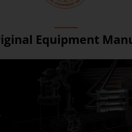
riginal Equipment Man
-