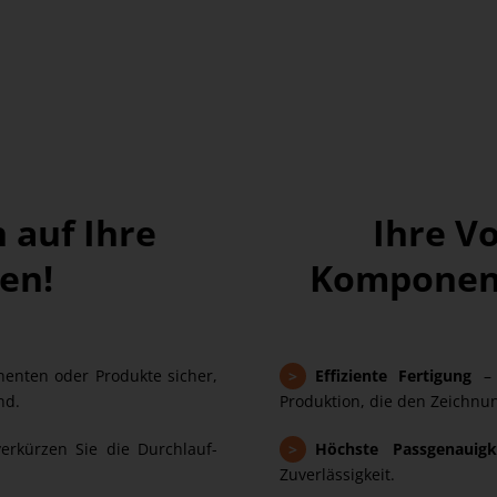
 auf Ihre
Ihre V
en!
Komponent
nenten oder Produkte sicher,
>
Effiziente Fertigung
–
nd.
Produktion, die den Zeichnu
erkürzen Sie die Durchlauf-
>
Höchste Passgenauigk
Zuverlässigkeit.