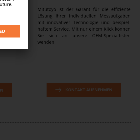
Mitutoyo ist der Garant für die effiziente
für die Mon-
Lösung Ihrer individuellen Messaufgaben
 gedacht und
mit innovativer Technologie und beispiel-
schub- und
haftem Service. Mit nur einem Klick können
lige weitere
Sie sich an unsere OEM-Spezia-listen
wenden.
KONTAKT AUFNEHMEN
EN