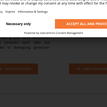
ltraschnellen Veränderung der
Einbaumessschrauben sind 
nnerhalb von nur 14 µs ist die
tage an Präzisionsmaschinen
e optimale Ergänzung für
haben neben Mess-, Vor
die der Prüfung dreidimen-
Positionieraufgaben unzäh
rkstücke dienen und bei denen
Anwendungen.
 zum Betrachtungsobjekt auf-
eigung oder einer komplexen
ie variieren kann oder mit
kte in Bewegung gemessen
MEHR ERFAHREN
MEHR ERFAHR