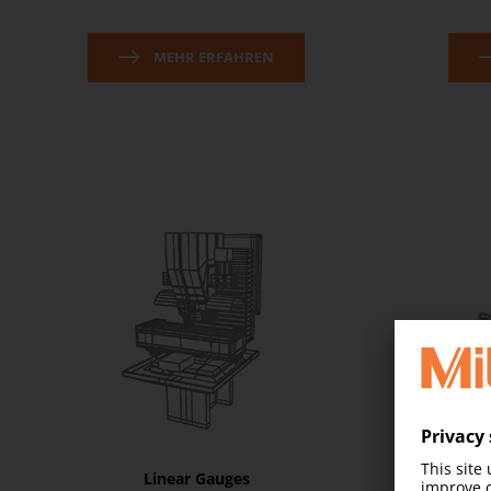
MEHR ERFAHREN
Linear Gauges
V