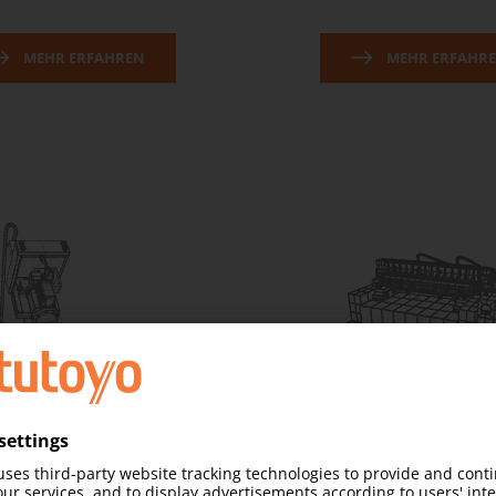
MEHR ERFAHREN
MEHR ERFAHR
Ultraschnelles
Hochpräzise Mess-
ariofokus-Objektiv
Vorschub- und Positioni