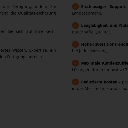
 der Fertigung, indem Sie
>
Erstklassiger Suppor
nt, die Qualitäts-sicherung
Landessprache.
>
Langlebigkeit und Nut
ren Sie sich auf Ihre Kern-
dauerhafte Qualität.
>
Hohe Investitionsrendi
ertes Wissen, Expertise, ein
bei jeder Messung.
den Fertigungsbereich.
>
Maximale Kundenzufrie
Lösungen durch innovative T
>
Reduzierte Kosten
– pro
in der Messtechnik und schaf