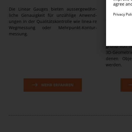
Die Linear Gauges bieten aussergewöhn-
Mit einer u
liche Genauigkeit für unzählige Anwend-
Brennweite i
ungen in der Qualitätskontrolle wie linea-re
TAGLENS di
Wegmessung oder Mehrpunkt-Kontur-
Produkte, 
messung.
sionaler We
der Abstand
grund von N
3D-Geometr
denen Obje
werden.
MEHR ERFAHREN