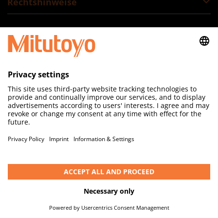
Rechtshinweise
Folgen Sie uns
Mitutoyo (Schweiz) AG
Steinackerstrasse 35
CH-8902 Urdorf
T +41 44 736 11 50
E info(at)mitutoyo.ch