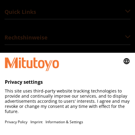
Quick Links
Rechtshinweise
Folgen Sie uns
Mitutoyo (Schweiz) AG
Steinackerstrasse 35
CH-8902 Urdorf