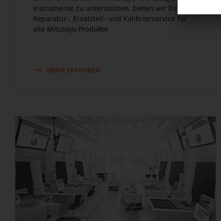
Instrumente zu unterstützen, bieten wir Ihnen
Reparatur-, Ersatzteil- und Kalibrierservice für
alle Mitutoyo-Produkte.
MEHR ERFAHREN