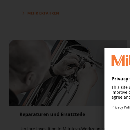
MEHR ERFAHREN
Reparaturen und Ersatzteile
Um Ihre Investition in Mitutoyo-Werkzeuge und -