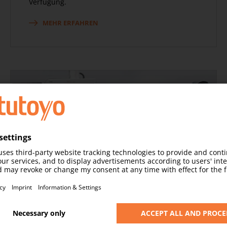
Verfügung.
MEHR ERFAHREN
Hotline Technischer Support
Die Messsysteme und die Software aus dem