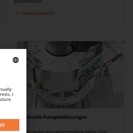
gewährleisten.
MEHR ERFAHREN
Individuelle Komplettlösungen
Mitutoyo bietet massgeschneiderte Mess- und