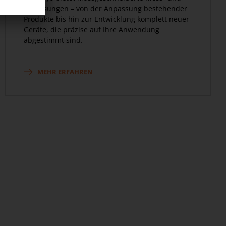
Prüflösungen – von der Anpassung bestehender
Produkte bis hin zur Entwicklung komplett neuer
Geräte, die präzise auf Ihre Anwendung
abgestimmt sind.
MEHR ERFAHREN