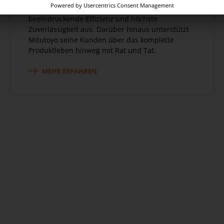
Hause Mitutoyo zeichnen sich durch
beeindruckende Effizienz und höchste
Zuverlässigkeit aus. Darüber hinaus unterstützt
Mitutoyo seine Kunden über das komplette
Produktleben hinweg mit Rat und Tat.
MEHR ERFAHREN