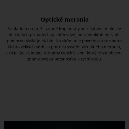
Optické merania
Vzhľadom na to, že zubné implantáty sú relatívne malé a v
niektorých prípadoch aj chúlostivé, bezkontaktné meranie
pomocou VMM je rýchle. Na skúmanie povrchov a rozmerov
týchto veľkých sérií sa používa systém vizuálneho merania,
ako je Quick Image a známy Quick Vision, ktorý je všeobecne
známy svojou presnosťou a rýchlosťou.