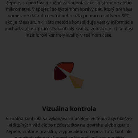
čepele, sa používajú ručné zariadenia, ako sú strmene alebo
mikrometre, v spojení so systémom správy dát, ktorý prenáša
namerané dáta do centrálneho uzla pomocou softvéru SPC,
ako je MeasurLink. Táto metóda konsoliduje všetky informácie
pochádzajúce z procesov kontroly kvality, zobrazuje ich a hlási
inžinierovi kontroly kvality v reálnom čase.
Vizuálna kontrola
Vizuálna kontrola sa vykonáva za účelom zistenia akýchkoľvek
viditeľných vád alebo nedostatkov na povrchu alebo ostrie
čepele, vrátane prasklín, vrypov alebo otrepov. Túto kontrolu
je možné vykonať rôznymi spôsobmi, vrátane použitia