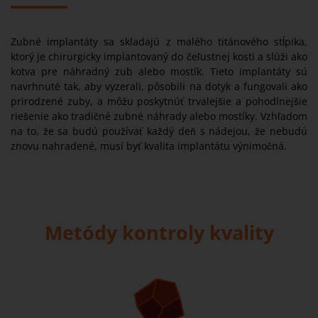
Zubné implantáty sa skladajú z malého titánového stĺpika,
ktorý je chirurgicky implantovaný do čeľustnej kosti a slúži ako
kotva pre náhradný zub alebo mostík. Tieto implantáty sú
navrhnuté tak, aby vyzerali, pôsobili na dotyk a fungovali ako
prirodzené zuby, a môžu poskytnúť trvalejšie a pohodlnejšie
riešenie ako tradičné zubné náhrady alebo mostíky. Vzhľadom
na to, že sa budú používať každý deň s nádejou, že nebudú
znovu nahradené, musí byť kvalita implantátu výnimočná.
Metódy kontroly kvality