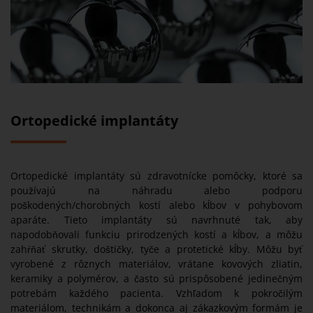
Ortopedické implantáty
Ortopedické implantáty sú zdravotnícke pomôcky, ktoré sa
používajú na náhradu alebo podporu
poškodených/chorobných kostí alebo kĺbov v pohybovom
aparáte. Tieto implantáty sú navrhnuté tak, aby
napodobňovali funkciu prirodzených kostí a kĺbov, a môžu
zahŕňať skrutky, doštičky, tyče a protetické kĺby. Môžu byť
vyrobené z rôznych materiálov, vrátane kovových zliatin,
keramiky a polymérov, a často sú prispôsobené jedinečným
potrebám každého pacienta. Vzhľadom k pokročilým
materiálom, technikám a dokonca aj zákazkovým formám je