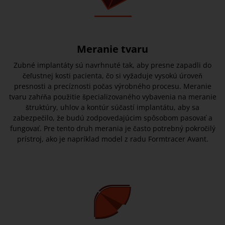
Meranie tvaru
Zubné implantáty sú navrhnuté tak, aby presne zapadli do
čeľustnej kosti pacienta, čo si vyžaduje vysokú úroveň
presnosti a precíznosti počas výrobného procesu. Meranie
tvaru zahŕňa použitie špecializovaného vybavenia na meranie
štruktúry, uhlov a kontúr súčastí implantátu, aby sa
zabezpečilo, že budú zodpovedajúcim spôsobom pasovať a
fungovať. Pre tento druh merania je často potrebný pokročilý
prístroj, ako je napríklad model z radu Formtracer Avant.