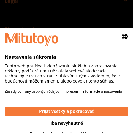
Legal
Sledujte nás
Mitutoyo Česko s.r.o., organizačná zložka
Šoltésovej 346/1
017 01 Považská Bystrica
SLOVAKIA
IČO: 52080064
E-mail: info@mitutoyo.sk