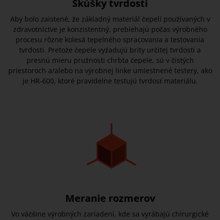
Skúšky tvrdosti
Aby bolo zaistené, že základný materiál čepelí používaných v
zdravotníctve je konzistentný, prebiehajú počas výrobného
procesu rôzne kolesá tepelného spracovania a testovania
tvrdosti. Pretože čepele vyžadujú brity určitej tvrdosti a
presnú mieru pružnosti chrbta čepele, sú v čistých
priestoroch a/alebo na výrobnej linke umiestnené testery, ako
je HR-600, ktoré pravidelne testujú tvrdosť materiálu.
Meranie rozmerov
Vo väčšine výrobných zariadení, kde sa vyrábajú chirurgické