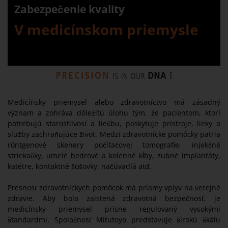
Zabezpečenie kvality
V medicínskom priemysle
Medicínsky priemysel alebo zdravotníctvo má zásadný
význam a zohráva dôležitú úlohu tým, že pacientom, ktorí
potrebujú starostlivosť a liečbu, poskytuje prístroje, lieky a
služby zachraňujúce život. Medzi zdravotnícke pomôcky patria
röntgenové skenery počítačovej tomografie, injekčné
striekačky, umelé bedrové a kolenné kĺby, zubné implantáty,
katétre, kontaktné šošovky, načúvadlá atď.
Presnosť zdravotníckych pomôcok má priamy vplyv na verejné
zdravie. Aby bola zaistená zdravotná bezpečnosť, je
medicínsky priemysel prísne regulovaný vysokými
štandardmi. Spoločnosť Mitutoyo predstavuje širokú škálu