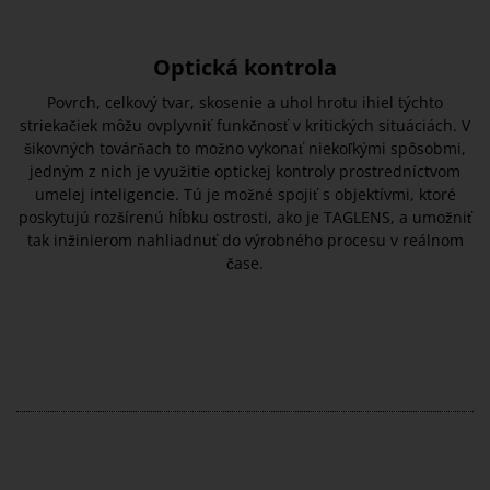
Optická kontrola
Povrch, celkový tvar, skosenie a uhol hrotu ihiel týchto
striekačiek môžu ovplyvniť funkčnosť v kritických situáciách. V
šikovných továrňach to možno vykonať niekoľkými spôsobmi,
jedným z nich je využitie optickej kontroly prostredníctvom
umelej inteligencie. Tú je možné spojiť s objektívmi, ktoré
poskytujú rozšírenú hĺbku ostrosti, ako je TAGLENS, a umožniť
tak inžinierom nahliadnuť do výrobného procesu v reálnom
čase.