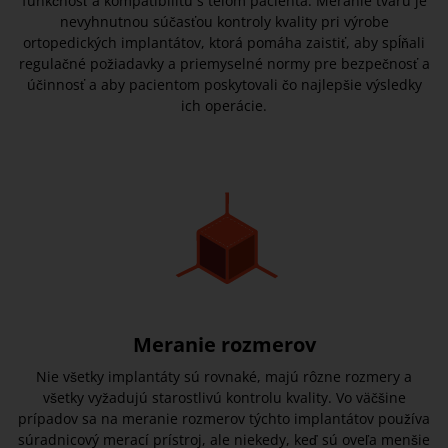
funkčnosť a kompatibilitu s telom pacienta. Meranie tvaru je
nevyhnutnou súčasťou kontroly kvality pri výrobe
ortopedických implantátov, ktorá pomáha zaistiť, aby spĺňali
regulačné požiadavky a priemyselné normy pre bezpečnosť a
účinnosť a aby pacientom poskytovali čo najlepšie výsledky
ich operácie.
Meranie rozmerov
Nie všetky implantáty sú rovnaké, majú rôzne rozmery a
všetky vyžadujú starostlivú kontrolu kvality. Vo väčšine
prípadov sa na meranie rozmerov týchto implantátov používa
súradnicový merací prístroj, ale niekedy, keď sú oveľa menšie