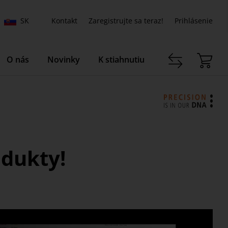
SK
Kontakt
Zaregistrujte sa teraz!
Prihlásenie
O nás
Novinky
K stiahnutiu
odukty!