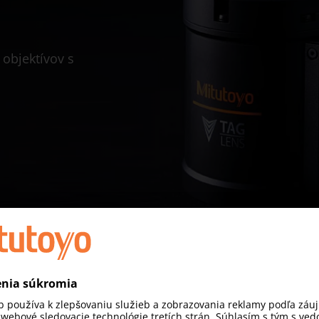
objektívov s
CNC KAMEROVÉ MERACIE SYSTÉMY