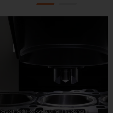
1
2
 tvrdosti podľa Rockwella, Brinella a dokonca aj