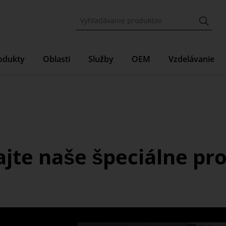
odukty
Oblasti
Služby
OEM
Vzdelávanie
jte naše špeciálne pr