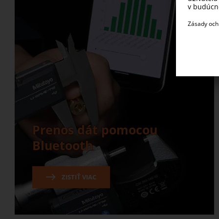
Prenos dát pomocou
Bluetooth
ZISTIŤ VIAC