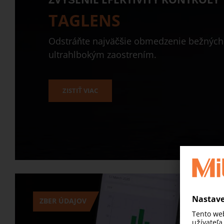
TAGLENS
Odstráňte najväčšie obmedzenie bežných 
ultrahlbokým zaostrením.
ZISTIŤ VIAC
ZBER ÚDAJOV