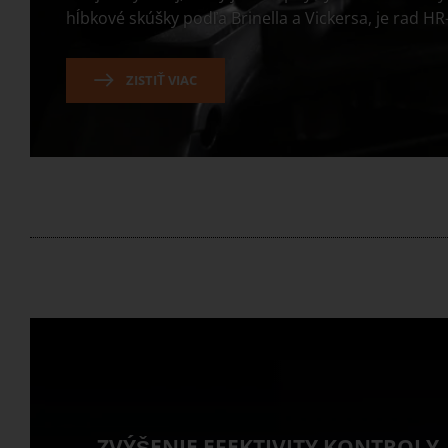
hĺbkové skúšky podľa Brinella a Vickersa, je rad HR
ZISTIŤ VIAC
ZVÝŠENIE EFEKTIVITY KONTROLY