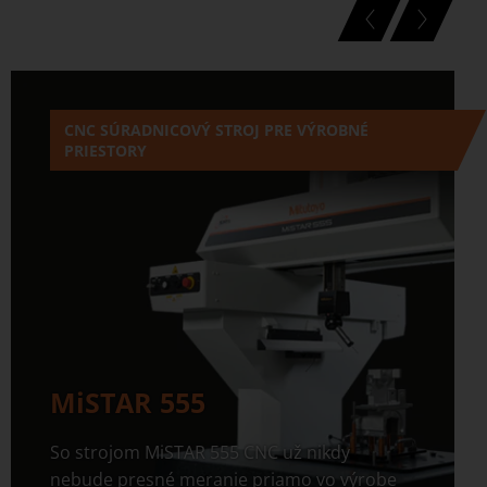
CNC SÚRADNICOVÝ STROJ PRE VÝROBNÉ
PRIESTORY
MiSTAR 555
So strojom MiSTAR 555 CNC už nikdy
nebude presné meranie priamo vo výrobe