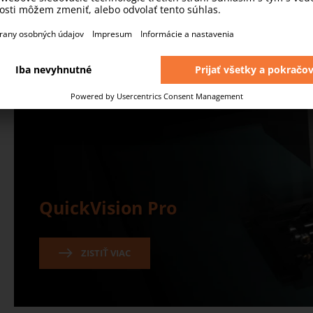
QuickVision Pro
ZISTIŤ VIAC