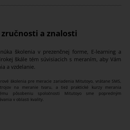
 zručnosti a znalosti
núka školenia v prezenčnej forme, E-learning a
širokej škále tém súvisiacich s meraním, aby Vám
ia a vzdelanie.
ové ​​školenia pre meracie zariadenia Mitutoyo, vrátane SMS,
strojov na meranie tvaru, a tiež praktické kurzy merania
ovému pôsobeniu spoločnosti Mitutoyo sme popredným
vania v oblasti kvality.