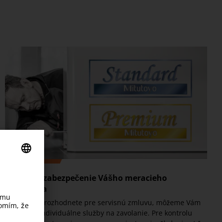
Výhody a zabezpečenie Vášho meracieho
zariadenia
Pokiaľ sa nerozhodnete pre servisnú zmluvu, môžeme Vám
ponúknuť individuálne služby na zavolanie. Pre kontrolu