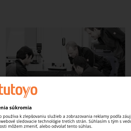
Najvyššia úroveň služieb výrobcu
Vďaka servisným technikom vyškoleným vo výrobnom závode
po celej krajine a prístupu k originálnym dielom výrobcu