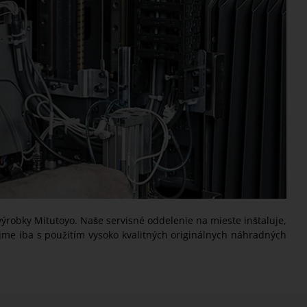
výrobky Mitutoyo. Naše servisné oddelenie na mieste inštaluje,
jme iba s použitím vysoko kvalitných originálnych náhradných