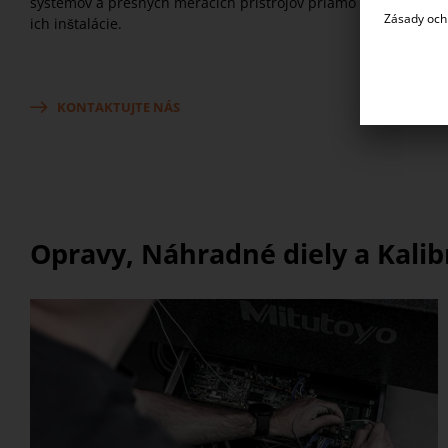
systémov a presných meracích prístrojov priamo v mieste
ich inštalácie.
KONTAKTUJTE NÁS
Opravy, Náhradné diely a Kalib