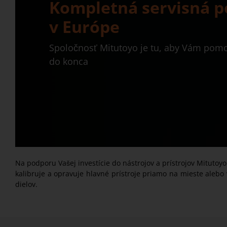
Kompletná servisná 
v Európe
Spoločnosť Mitutoyo je tu, aby Vám pomo
do konca
Na podporu Vašej investície do nástrojov a prístrojov Mitutoy
kalibruje a opravuje hlavné prístroje priamo na mieste aleb
dielov.