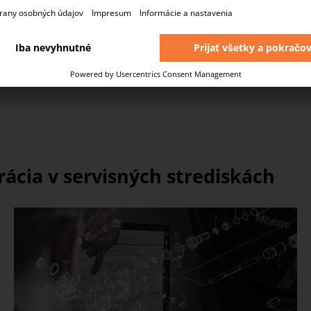
sme schopní poskytovať našim zákazníkom služby na
najvyššej úrovni.
CERTIFIKÁCIA A AKREDITÁCIA
rácia v servisných strediskách