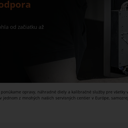
podpora
hla od začiatku až
o ponúkame opravy, náhradné diely a kalibračné služby pre všetky 
o v jednom z mnohých našich servisných centier v Európe, samozre