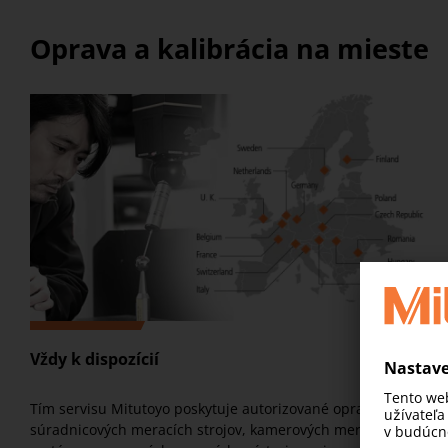
Oprava a kalibrácia na mieste
Vždy k dispozícií
Tím servisu Mitutoyo poskytuje autorizované opravy
súradnicových meracích strojov, kamerových meracích