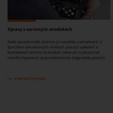
Opravy v servisných strediskách
Naše opravárenské zázemie je rozsiahle a komplexné. V
špeciálne vybudovaných dielňach pracujú vyškolení a
kvalifikovaní technici so širokým záberom zručností od
ručného lapovania až po elektronickú diagnostiku porúch.
KONTAKTUJTE NÁS