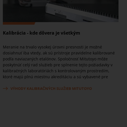
Kalibrácia - kde dôvera je všetkým
Meranie na trvalo vysokej úrovni presnosti je možné
dosiahnuť iba vtedy, ak sú prístroje pravidelne kalibrované
podľa naviazaných etalónov. Spoločnosť Mitutoyo môže
poskytnúť celý rad služieb pre splnenie tejto požiadavky v
kalibračných laboratóriách s kontrolovaným prostredím,
ktoré majú plnú miestnu akreditáciu a sú vybavené pre
všetky mysliteľné potreby merania rozmerov.
VÝHODY KALIBRAČNÝCH SLUŽIEB MITUTOYO