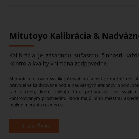
Mitutoyo Kalibrácia & Nadväzn
Kalibrácia je zásadnou súčasťou činnosti každe
kontrola kvality vnímaná zodpovedne.
Meranie na trvalo vysokej úrovni presnosti je možné dosiah
pravidelne kalibrované podľa nadväzných etalónov. Spoločnos
rad služieb, ktoré spĺňajú túto požiadavku, vo svojich 
kontrolovaným prostredím, ktoré majú plnú miestnu akredit
možné merania rozmerov.
ZISTIŤ VIAC