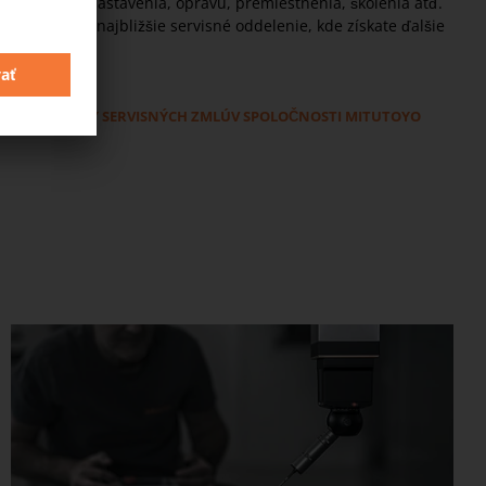
presnosti, nastavenia, opravu, premiestnenia, školenia atď.
kontaktujte najbližšie servisné oddelenie, kde získate ďalšie
informácie.
VÝHODY SERVISNÝCH ZMLÚV SPOLOČNOSTI MITUTOYO