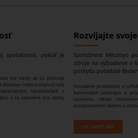
osť
Rozvíjajte svoje
j spoločnosti, pokiaľ je
Spoločnosť Mitutoyo po
zdroje na vyžiadanie v 
poskytla potrebné školen
nuť iba vtedy, ak sú prístroje
ť Mitutoyo môže poskytnúť celý
Ponúkame produktové a softvér
kalibračných laboratóriách s
kamerových prístrojov a prí
áciu a sú vybavené pre všetky
rozmerov. Vďaka celosvet
poskytovateľom školení a vzdelá
ZISTIŤ VIAC