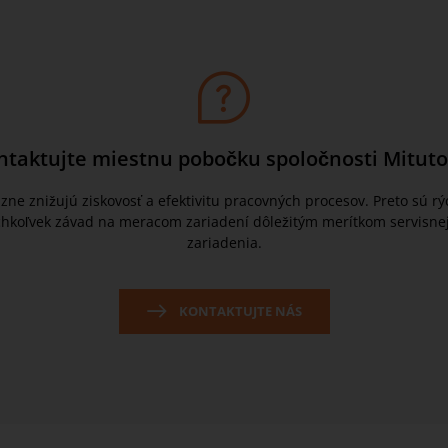
ntaktujte miestnu pobočku spoločnosti Mituto
azne znižujú ziskovosť a efektivitu pracovných procesov. Preto sú rý
hkoľvek závad na meracom zariadení dôležitým merítkom servisnej
zariadenia.
KONTAKTUJTE NÁS