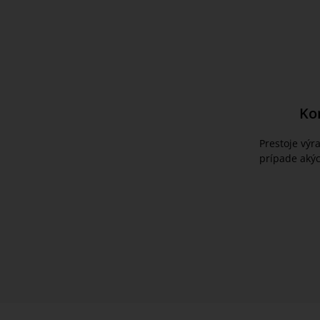
Ko
Prestoje výr
prípade akýc