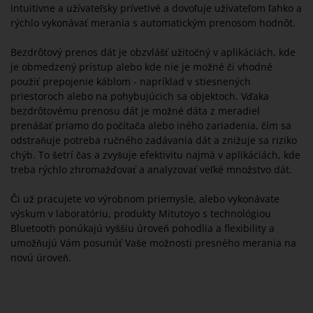
intuitívne a užívateľsky prívetivé a dovoľuje užívateľom ľahko a
rýchlo vykonávať merania s automatickým prenosom hodnôt.
Bezdrôtový prenos dát je obzvlášť užitočný v aplikáciách, kde
je obmedzený prístup alebo kde nie je možné či vhodné
použiť prepojenie káblom - napríklad v stiesnených
priestoroch alebo na pohybujúcich sa objektoch. Vďaka
bezdrôtovému prenosu dát je možné dáta z meradiel
prenášať priamo do počítača alebo iného zariadenia, čím sa
odstraňuje potreba ručného zadávania dát a znižuje sa riziko
chýb. To šetrí čas a zvyšuje efektivitu najmä v aplikáciách, kde
treba rýchlo zhromažďovať a analyzovať veľké množstvo dát.
Či už pracujete vo výrobnom priemysle, alebo vykonávate
výskum v laboratóriu, produkty Mitutoyo s technológiou
Bluetooth ponúkajú vyššiu úroveň pohodlia a flexibility a
umožňujú Vám posunúť Vaše možnosti presného merania na
novú úroveň.