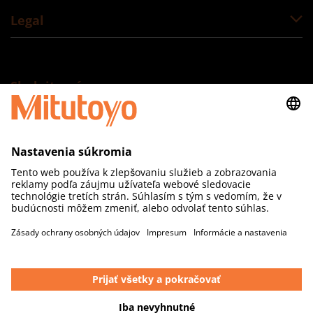
Legal
Sledujte nás
Mitutoyo Česko s.r.o., organizačná zložka
Šoltésovej 346/1
017 01 Považská Bystrica
SLOVAKIA
IČO: 52080064
E-mail: info@mitutoyo.sk