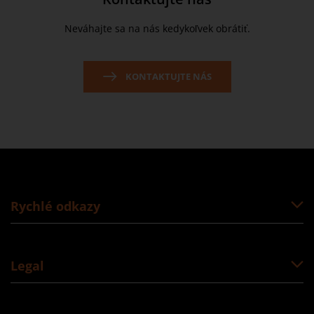
Neváhajte sa na nás kedykoľvek obrátiť.
KONTAKTUJTE NÁS
Rychlé odkazy
Legal