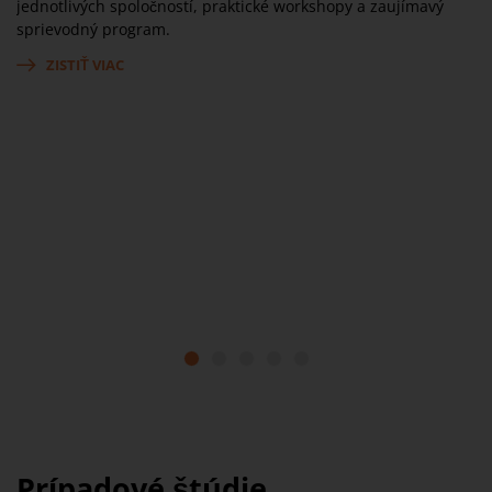
h
jednotlivých spoločností, praktické workshopy a zaujímavý
uv
sprievodný program.
vý
ZISTIŤ VIAC
um
jú
ku
1
2
3
4
5
Prípadové štúdie