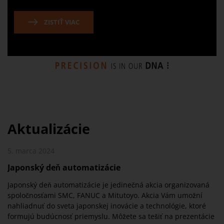
ZISTIŤ VIAC
Aktualizácie
5. marca 2024
15
Japonský deň automatizácie
O
Japonský deň automatizácie je jedinečná akcia organizovaná
Na
spoločnosťami SMC, FANUC a Mitutoyo. Akcia Vám umožní
fi
nahliadnuť do sveta japonskej inovácie a technológie, ktoré
au
formujú budúcnosť priemyslu. Môžete sa tešiť na prezentácie
ex