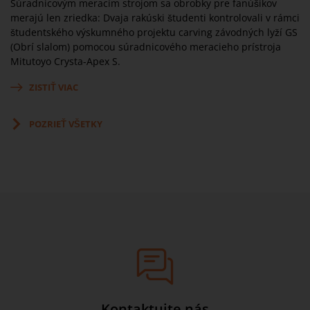
Súradnicovým meracím strojom sa obrobky pre fanúšikov
merajú len zriedka: Dvaja rakúski študenti kontrolovali v rámci
študentského výskumného projektu carving závodných lyží GS
(Obrí slalom) pomocou súradnicového meracieho prístroja
Mitutoyo Crysta-Apex S.
ZISTIŤ VIAC
POZRIEŤ VŠETKY
Kontaktujte nás