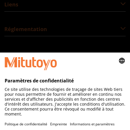
Liens
Réglementation
Suivez-nous
MITUTOYO France
Paris Nord 2
123 rue de la Belle Etoile
BP 59267 ROISSY EN FRANCE
95957 ROISSY CDG CEDEX