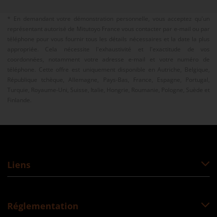
* En demandant votre démonstration personnelle, vous acceptez qu'un
représentant autorisé de Mitutoyo France vous contacter par e-mail ou par
téléphone pour vous fournir tous les détails nécessaires et la date la plus
appropriée. Cela nécessite l'exhaustivité et l'exactitude de vos
coordonnées, notamment votre adresse e-mail et votre numéro de
téléphone. Cette offre est uniquement disponible en Autriche, Belgique,
République tchèque, Allemagne, Pays-Bas, France, Espagne, Portugal,
Turquie, Royaume-Uni, Suisse, Italie, Hongrie, Roumanie, Pologne, Suède et
Finlande.
Liens
Réglementation