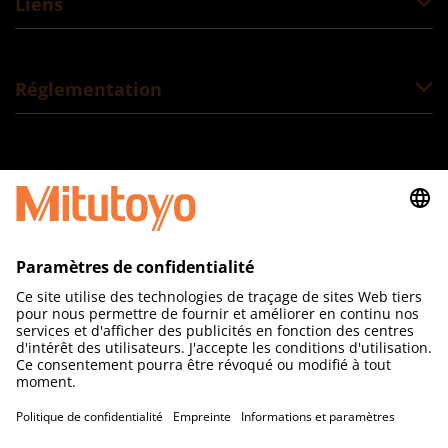
Liens
Réglementation
Suivez-nous
MITUTOYO France
Paris Nord 2
123 rue de la Belle Etoile
BP 59267 ROISSY EN FRANCE
95957 ROISSY CDG CEDEX