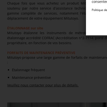
Chaque fois que vous achetez un produit Mitutoyo, vous p
soutenu par notre service d'assistance technique. Notre 
gamme complète de services, notamment l'étalonnage, la rép
déplacement de votre équipement Mitutoyo.
ÉTALONNAGE sur site
Mitutoyo étalonne les instruments de métrologie sur vo
étalonnage accrédité COFRAC (Accréditation n°2-7114, porté d
propriétaire, en fonction de vos besoins.
FORFAITS DE MAINTENANCE PRÉVENTIVE
Mitutoyo propose une large gamme de forfaits de maintenan
:
Étalonnage fréquent
Maintenance préventive
Veuillez nous contacter pour plus de détails.