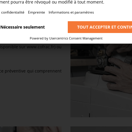
ouvez être assuré qu'il sera
service technique propose une
aration, l'installation et le
tre site et peut proposer un
isponible sur www.cofrac.fr) ou
ce préventive qui comprennent