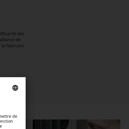
fficacité des
aillance de
 le fabricant