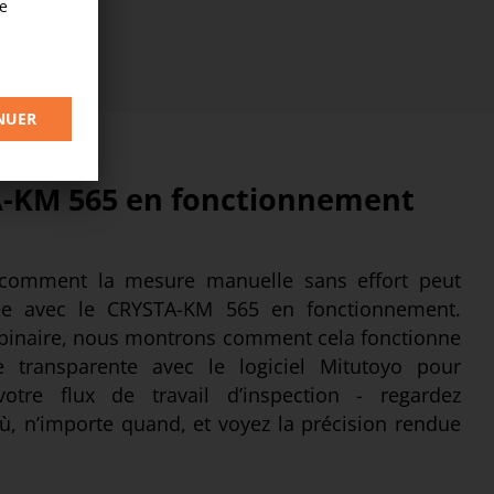
-KM 565 en fonctionnement
comment la mesure manuelle sans effort peut
sée avec le CRYSTA-KM 565 en fonctionnement.
binaire, nous montrons comment cela fonctionne
 transparente avec le logiciel Mitutoyo pour
 votre flux de travail d’inspection - regardez
ù, n’importe quand, et voyez la précision rendue