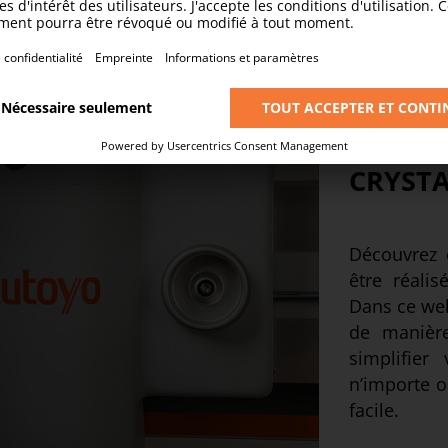
CRYSTA
Découvrez 
être réali
Dans ce we
de manière
simplifier
n’importe o
facile.