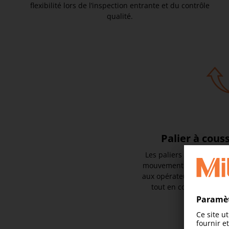
flexibilité lors de l’inspection entrante et du contrôle
qualité.
Palier à couss
Les paliers à air de hau
mouvement d’axe fluide e
aux opérateurs de positio
tout en conservant une