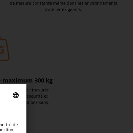
de mesure constante même dans les environnements
d’atelier exigeants.
ge maximum 300 kg
levée permet de mesurer
ds en toute sécurité et
gamme d’applications sans
la stabilité.