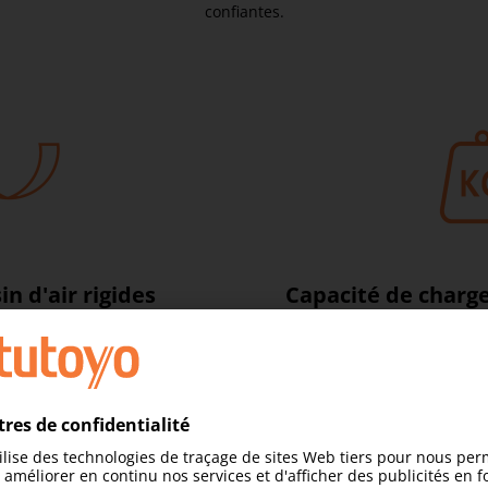
confiantes.
in d'air rigides
Capacité de char
te précision permettent un
Une capacité de charge é
t sans friction, permettant
même les composants lour
nner le capteur sans effort
fiabilité, élargissant la 
 excellente répétabilité.
compromettre 